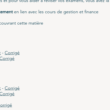
s et pour vous aider à réviser vos examens, vous avez la 
itement
en lien avec les cours de gestion et finance
ouvrant cette matière
t
-
Corrigé
Corrigé
t
-
Corrigé
Corrigé
orrigé