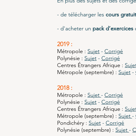
En plus des sujets et des corrigé
- de télécharger les
cours gratu
- d'acheter un
pack d’exercices
c
2019 :
Métropole
:
Sujet
-
Corrigé
Polynésie :
Sujet
-
Corrigé
Centres Étrangers Afrique :
Suje
Métropole (septembre) :
Sujet
-
2018 :
Métropole
:
Sujet
-
Corrigé
Polynésie :
Sujet
-
Corrigé
Centres Étrangers Afrique :
Suje
Métropole (septembre) :
Sujet
-
Pondichéry :
Sujet
-
Corrigé
Polynésie (septembre) :
Sujet
-
C