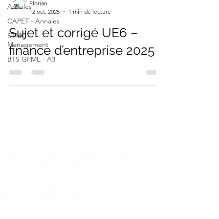
Annales
CAPET - Annales
Florian
STMG -
12 oct. 2025
1 min de lecture
Management
Sujet et corrigé UE6 –
BTS GPME - A3
finance d’entreprise 2025