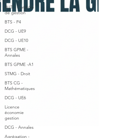
BUT - Contrôle
de gestion
BTS - P4
DCG - UE9
DCG - UE10
BTS GPME -
Annales
BTS GPME -A1
STMG - Droit
BTS CG -
Mathématiques
DCG - UE6
Licence
économie
gestion
DCG - Annales
Agrégation -