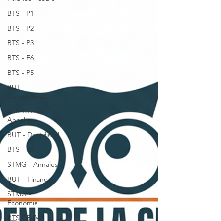
BTS - P1
BTS - P2
BTS - P3
BTS - E6
BTS - P5
BUT -
Comptabilité
BTS CG -
Annales
BUT - Droit fiscal
BTS - P6
STMG - Annales
BUT - Finance
STMG -
Economie
BTS CEJM