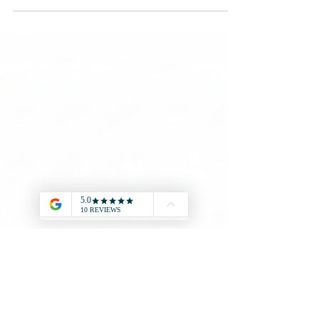
13 avr. 2025
1 min de lecture
Sujet et corrigé UE6 –
finance d’entreprise 2009