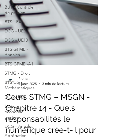
BUT - Contrôle
de gestion
BTS - P4
DCG - UE9
DCG - UE10
BTS GPME -
Annales
BTS GPME -A1
STMG - Droit
BTS CG -
Mathématiques
Florian
DCG - UE6
4 janv. 2025
3 min de lecture
Licence
Cours STMG – MSGN -
économie
gestion
Chapitre 14 - Quels
DCG - Annales
responsabilités le
Agrégation -