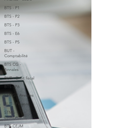
BTS - P1
BTS - P2
BTS - P3
BTS - E6
BTS - P5
BUT -
Comptabilité
BTS CG -
Annales
BUT - Droit fiscal
BTS - P6
STMG - Annales
BUT - Finance
STMG -
Economie
BTS CEJM