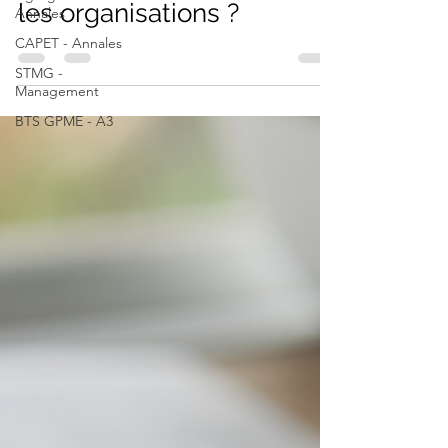
Annales
numérique crée-t-il pour
CAPET - Annales
les organisations ?
STMG -
Management
BTS GPME - A3