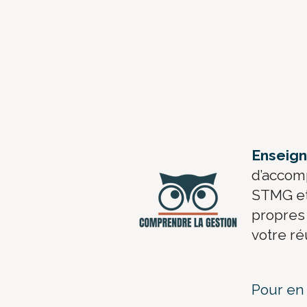
​Enseig
d’accom
STMG et 
propres 
votre r
Pour en 