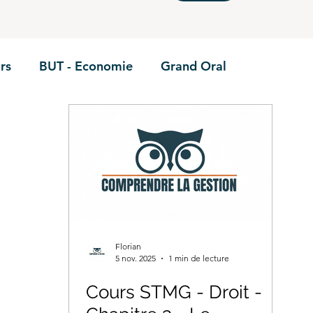
rs
BUT - Economie
Grand Oral
BTS - P1
BTS - P2
BTS - P3
BTS - E6
Annales
BUT - Droit fiscal
BTS - P6
STMG 
ie
BTS CEJM
BUT - Contrôle de gestion
Florian
5 nov. 2025
1 min de lecture
TS GPME - Annales
Cours STMG - Droit -
BTS GPME -A1
STMG - D