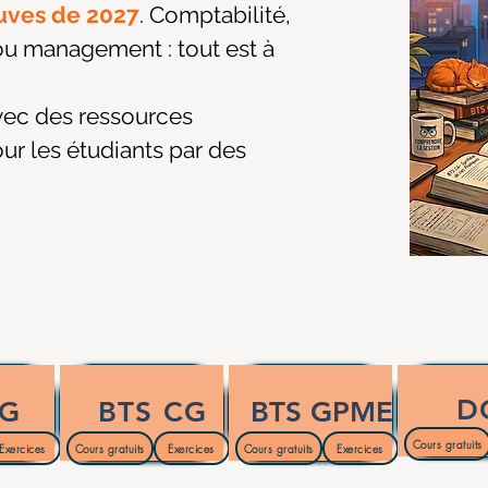
uves de 2027
. Comptabilité,
ou management : tout est à
vec des ressources
ur les étudiants par des
D
MG
BTS CG
BTS GPME
Cours gratuits
Exercices
Cours gratuits
Exercices
Cours gratuits
Exercices