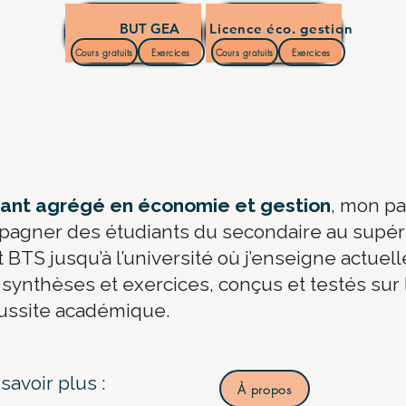
BUT GEA
Licence éco. gestion
Cours gratuits
Exercices
Cours gratuits
Exercices
nant agrégé en économie et gestion
, mon pa
pagner des étudiants du secondaire au supéri
BTS jusqu’à l’université où j’enseigne actuel
synthèses et exercices, conçus et testés sur l
éussite académique.
savoir plus :
À propos