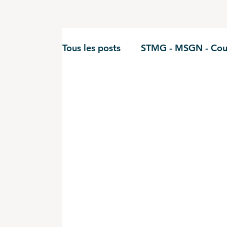
Tous les posts
STMG - MSGN - Cou
STMG - Gestion Finance - cours
BUT - Comptabilité
BTS CG - 
BUT - Finance
STMG - Econom
DCG - UE9
DCG - UE10
B