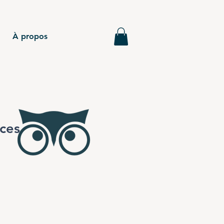
À propos
ices
.