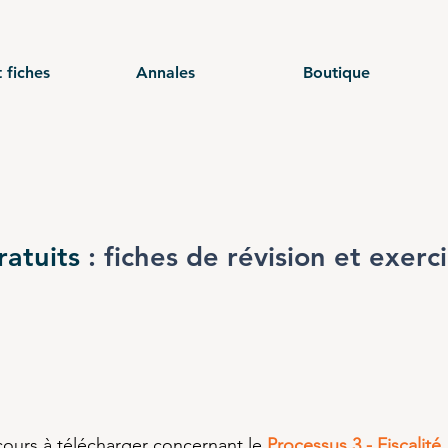
 fiches
Annales
Boutique
ratuits
: fiches de révision et exerc
cours à télécharger concernant le
Processus 3 - Fiscalité