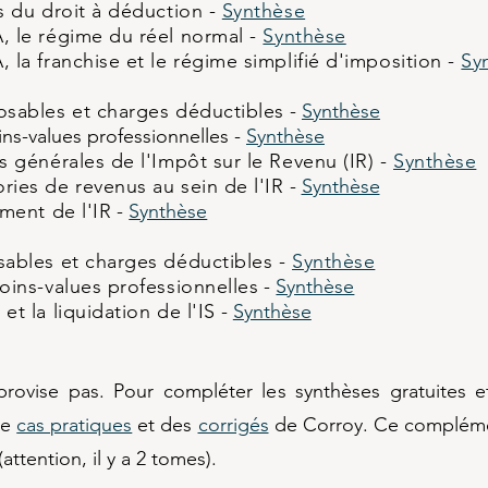
es du droit à déduction -
Synthèse
, le régime du réel normal -
Synthèse
, la franchise et le régime simplifié d'imposition -
Sy
osables et charges déductibles
-
Synthèse
ins-values professionnelles -
Synthèse
s générales de l'Impôt sur le Revenu (IR) -
Synthèse
ries de revenus au sein de l'IR
-
Synthèse
ement de l'IR
-
Synthèse​
osables et charges déductibles -
Synthèse
moins-values professionnelles
-
Synthèse
et la liquidation de l'IS
-
Synthèse
ovise pas. Pour compléter les synthèses gratuites et
de
cas pratiques
et des
corrigés
de Corroy. Ce complémen
ttention, il y a 2 tomes).