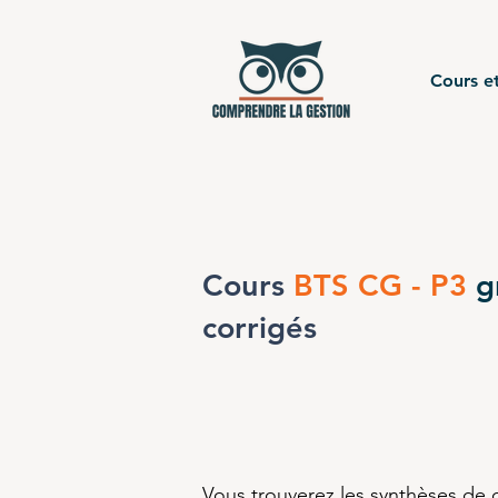
Cours et
Cours
BTS CG - P3
g
corrigés
Vous trouverez les synthèses de 