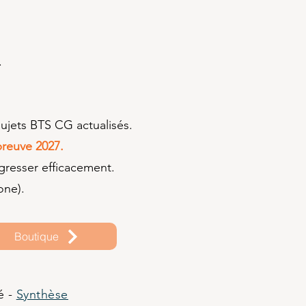
.
sujets BTS CG actualisés.
preuve 2027.
resser efficacement.
one).
Boutique
é -
Synthèse