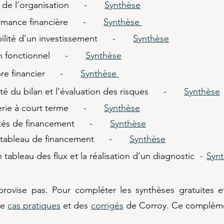
vité de l’organisation -
Synthèse
erformance financière -
Synthèse
ntabilité d’un investissement -
Synthèse
bilan fonctionnel -
Synthèse
ilibre financier -
Synthèse
dité du bilan et l’évaluation des risques -
Synthèse
orerie à court terme -
Synthèse
alités de financement -
Synthèse
’un tableau de financement -
Synthèse
n tableau des flux et la réalisation d’un diagnostic
Syn
-
ovise pas. Pour compléter les synthèses gratuites et
de
cas pratiques
et des
corrigés
de Corroy. Ce complémen