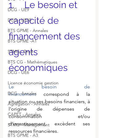
1.    Le besoin et 
DCG - UE9
capacité de 
DCG - UE10
BTS GPME - Annales
financement des 
BTS GPME -A1
agents 
STMG - Droit
BTS CG - Mathématiques
économiques
DCG - UE6
Licence économie gestion
Le besoin de 
DCG - Annales
financement 
correspond à la 
situation ou ses besoins financiers, à 
Agrégation - Annales
l’origine de dépenses de 
CAPET - Annales
consommation et/ou 
d’investissement, excèdent ses 
STMG - Management
ressources financières.
BTS GPME - A3