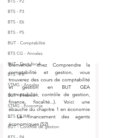
BTS - P2
BTS - P3
BTS - E6
BTS - P5
BUT - Comptabilité
BTS CG - Annales
BUT - Droit fiscal
Bienvenue chez Comprendre la 
comptabilité et gestion, vous 
BTS - P6
trouverez des cours de comptabilité 
STMG - Annales
et gestion en BUT GEA 
(comptabilité, contrôle de gestion, 
BUT - Finance
finance, fiscalité...). Voici une 
STMG - Economie
ébauche 
du chapitre 1 en économie 
BTS CEJM
– 
Le financement des agents 
économiques (S2).
BUT - Contrôle de gestion
BTS - P4