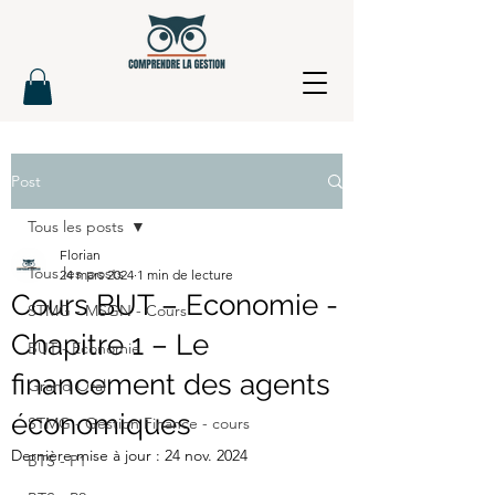
Post
Tous les posts
Florian
Tous les posts
24 mars 2024
1 min de lecture
Cours BUT – Economie -
STMG - MSGN - Cours
Chapitre 1 – Le
BUT - Economie
financement des agents
Grand Oral
économiques
STMG - Gestion Finance - cours
Dernière mise à jour :
24 nov. 2024
BTS - P1