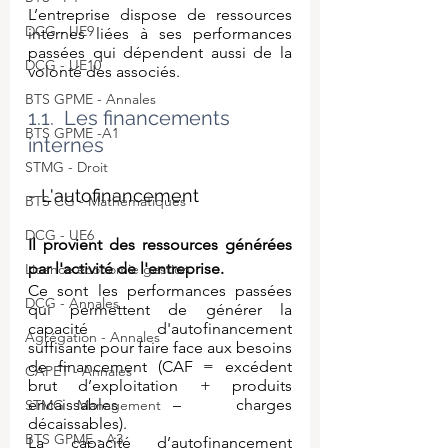
L’entreprise dispose de ressources 
DCG - UE9
internes liées à ses performances 
passées qui dépendent aussi de la 
DCG - UE10
volonté des associés.
BTS GPME - Annales
1.1.  Les financements 
BTS GPME -A1
internes
STMG - Droit
- L'autofinancement
BTS CG - Mathématiques
DCG - UE6
Il provient des ressources générées 
par l'activité de l'entreprise.
Licence économie gestion
Ce sont les performances passées 
DCG - Annales
qui permettent de générer la 
capacité d'autofinancement 
Agrégation - Annales
suffisante pour faire face aux besoins 
de financement (CAF = excédent 
CAPET - Annales
brut d’exploitation + produits 
encaissables – charges 
STMG - Management
décaissables).
BTS GPME - A3
La capacité d’autofinancement 