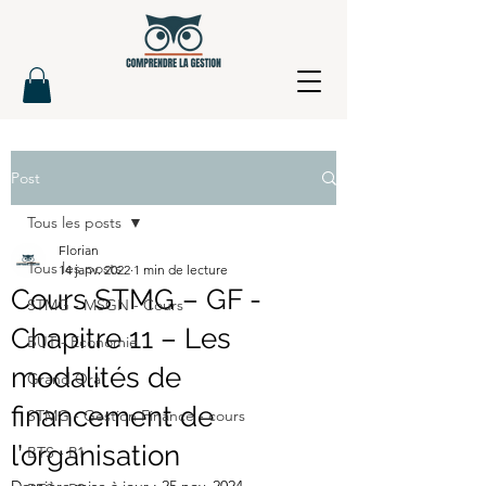
Post
Tous les posts
Florian
Tous les posts
14 janv. 2022
1 min de lecture
Cours STMG – GF -
STMG - MSGN - Cours
Chapitre 11 – Les
BUT - Economie
modalités de
Grand Oral
financement de
STMG - Gestion Finance - cours
l’organisation
BTS - P1