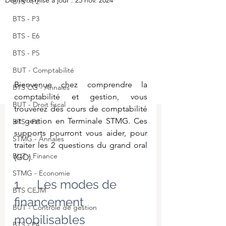
Dernière mise à jour :
25 nov. 2024
BTS - P2
BTS - P3
BTS - E6
BTS - P5
BUT - Comptabilité
Bienvenue chez comprendre la 
BTS CG - Annales
comptabilité et gestion, vous 
BUT - Droit fiscal
trouverez des cours de comptabilité 
et gestion en Terminale STMG. Ces 
BTS - P6
supports pourront vous aider, pour 
STMG - Annales
traiter les 2 questions du grand oral 
BUT - Finance
(GO).
STMG - Economie
1.     Les modes de 
BTS CEJM
financement 
BUT - Contrôle de gestion
mobilisables
BTS - P4