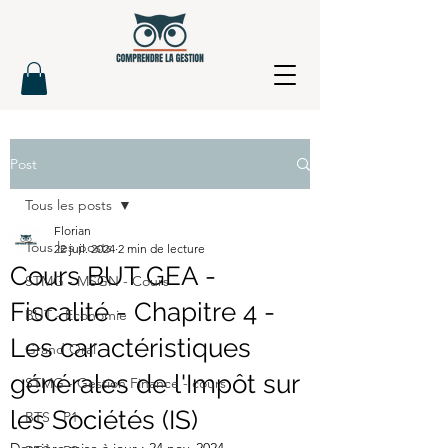
Post
Tous les posts
Florian
Tous les posts
22 juil. 2024
2 min de lecture
Cours BUT GEA -
STMG - MSGN - Cours
Fiscalité - Chapitre 4 -
BUT - Economie
Les caractéristiques
Grand Oral
générales de l'Impôt sur
STMG - Gestion Finance - cours
les Sociétés (IS)
BTS - P1