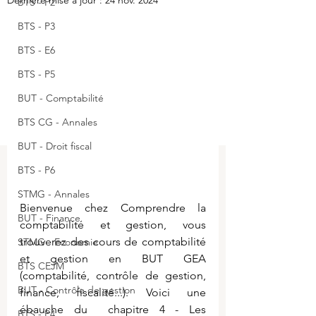
Dernière mise à jour :
24 nov. 2024
BTS - P2
BTS - P3
BTS - E6
BTS - P5
BUT - Comptabilité
BTS CG - Annales
BUT - Droit fiscal
BTS - P6
STMG - Annales
Bienvenue chez Comprendre la 
BUT - Finance
comptabilité et gestion, vous 
trouverez des cours de comptabilité 
STMG - Economie
et gestion en BUT GEA 
BTS CEJM
(comptabilité, contrôle de gestion, 
BUT - Contrôle de gestion
finance, fiscalité...). Voici une 
éba
uche du  chapitre 4 - Les 
BTS - P4