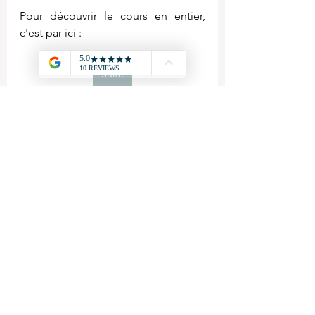
Pour découvrir le cours en entier, 
c'est par ici :
Suite
BUT GEA
Cours BUT GEA
cours fiscalité BUT
Impôts sur les sociétés
BUT - Droit fiscal
Voir tout
Posts récents