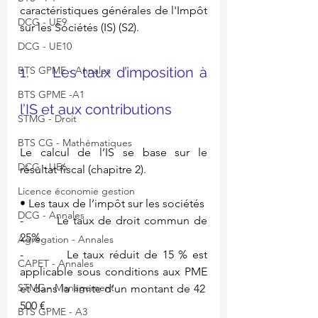
caractéristiques générales de l'Impôt 
DCG - UE9
sur les Sociétés (IS) (S2).
DCG - UE10
BTS GPME - Annales
1.    Les taux d’imposition à 
BTS GPME -A1
l’IS et aux contributions
STMG - Droit
BTS CG - Mathématiques
Le calcul de l’IS se base sur le 
DCG - UE6
résultat fiscal (chapitre 2).
Licence économie gestion
• Les taux de l’impôt sur les sociétés
DCG - Annales
-        Le taux de droit commun de 
25%.
Agrégation - Annales
-         Le taux réduit de 15 % est 
CAPET - Annales
applicable sous conditions aux PME 
STMG - Management
et dans la limite d’un montant de 42 
500 €.
BTS GPME - A3