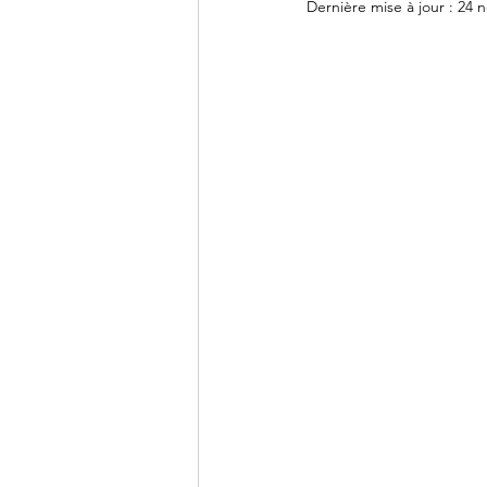
Dernière mise à jour :
24 n
DCG - UE9
DCG - UE10
BTS CG - Mathématiques
Agrégation - Annales
C