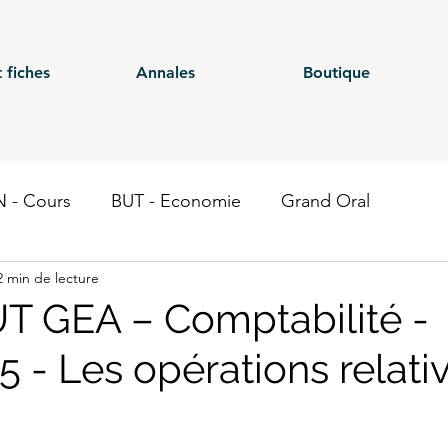
 fiches
Annales
Boutique
 - Cours
BUT - Economie
Grand Oral
2 min de lecture
ours
BTS - P1
BTS - P2
BTS - P3
BTS - E
T GEA – Comptabilité -
5 - Les opérations relati
 CG - Annales
BUT - Droit fiscal
BTS - P6
ST
Economie
BTS CEJM
BUT - Contrôle de gestion