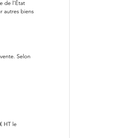
e de l’État 
r autres biens 
 vente. Selon 
€ HT le 