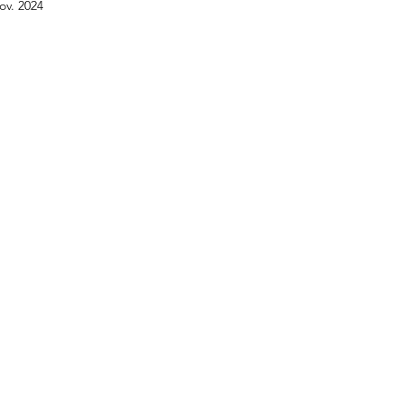
ov. 2024
BTS GPME - Annales
BTS GPME -A1
STMG
DCG - UE6
Licence économie gestion
DCG -
APET - Annales