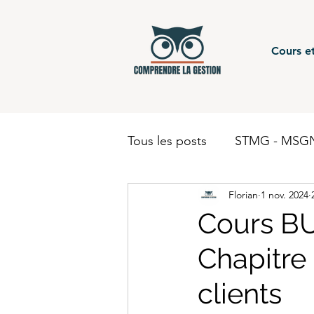
Cours et
Tous les posts
STMG - MSGN
Florian
1 nov. 2024
STMG - Gestion Finance - c
Cours BU
Chapitre 
BUT - Comptabilité
BTS
clients
BUT - Finance
STMG - 