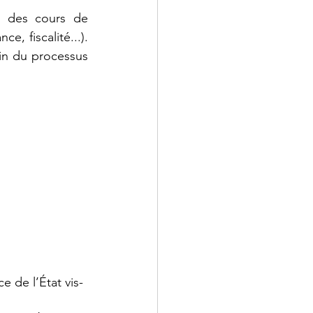
 des cours de 
, fiscalité...). 
in du processus 
e de l’État vis-