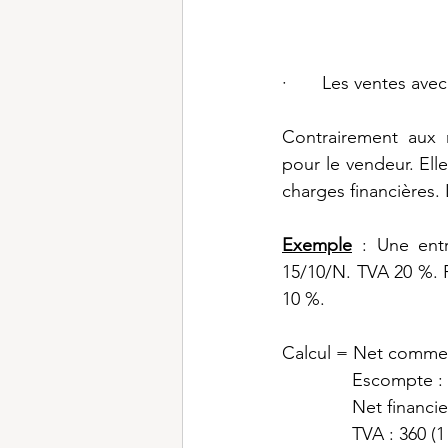
·       Les ventes ave
Contrairement aux r
pour le vendeur. Ell
charges financières.
Exemple
 : Une entr
15/10/N. TVA 20 %. R
10 %.
Calcul = Net commerc
              Escompte 
              Net financ
              TVA : 360 (