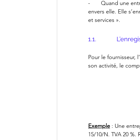
-       Quand une ent
envers elle. Elle s’
et services ».
1.1.             L’
Pour le fournisseur,
son activité, le com
Exemple
 : Une entre
15/10/N. TVA 20 %. 