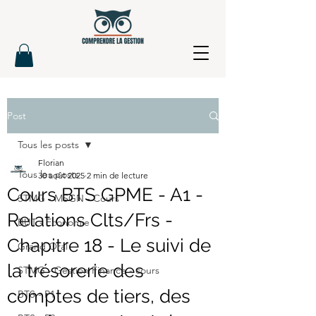
Post
Tous les posts
Florian
Tous les posts
30 août 2025
2 min de lecture
Cours BTS GPME - A1 -
STMG - MSGN - Cours
Relations Clts/Frs -
BUT - Economie
Chapitre 18 - Le suivi de
Grand Oral
la trésorerie des
STMG - Gestion Finance - cours
comptes de tiers, des
BTS - P1