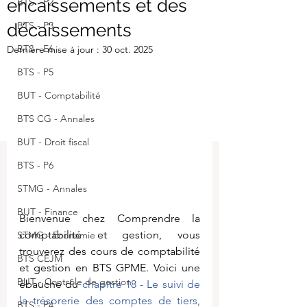
encaissements et des
BTS - P2
BTS - P3
décaissements
BTS - E6
Dernière mise à jour :
30 oct. 2025
BTS - P5
BUT - Comptabilité
BTS CG - Annales
BUT - Droit fiscal
BTS - P6
STMG - Annales
BUT - Finance
Bienvenue chez Comprendre la 
comptabilité et gestion, vous 
STMG - Economie
trouverez des cours de comptabilité 
BTS CEJM
et gestion en BTS GPME. Voici 
une 
BUT - Contrôle de gestion
ébauche du 
chapitre 18 - Le suivi de 
la trésorerie des comptes de tiers, 
BTS - P4