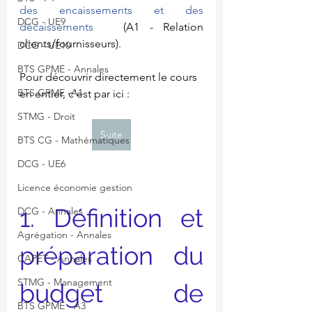
des encaissements et des 
DCG - UE9
décaissements
 (A1 - Relation 
clients/fournisseurs).
DCG - UE10
BTS GPME - Annales
Pour découvrir directement le cours 
BTS GPME -A1
en entier, c'est par ici :
STMG - Droit
Suite
BTS CG - Mathématiques
DCG - UE6
Licence économie gestion
1. Définition et 
DCG - Annales
Agrégation - Annales
préparation du 
CAPET - Annales
STMG - Management
budget de 
BTS GPME - A3