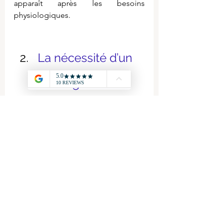
apparaît après les besoins 
physiologiques.
La nécessité d’un 
arbitrage 
économique face 
à la rareté des 
ressources
Pour les économistes néo-
classiques (libéraux) l’individu doit d
éfinir des priorités, 
faire des choix 