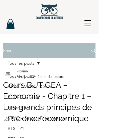
Post
Tous les posts
Florian
Tous les posts
30 déc. 2024
2 min de lecture
Cours BUT GEA –
STMG - MSGN - Cours
Economie - Chapitre 1 –
BUT - Economie
Les grands principes de
Grand Oral
la science économique
STMG - Gestion Finance - cours
BTS - P1