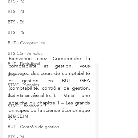
BTS - P2
BTS - P3
BTS - E6
BTS - P5
BUT - Comptabilité
BTS CG - Annales
Bienvenue chez Comprendre la 
BUT - Droit fiscal
comptabilité et gestion, vous 
trouverez des cours de comptabilité 
BTS - P6
et gestion en BUT GEA 
STMG - Annales
(comptabilité, contrôle de gestion, 
BUT - Finance
finance, fiscalité...). Voici une 
ébauche d
u chapitre 1 – Les grands 
STMG - Economie
principes de la science économique 
BTS CEJM
(S1).
BUT - Contrôle de gestion
BTS - P4