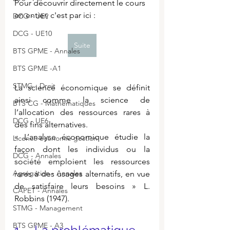
Pour découvrir directement le cours 
en entier, c'est par ici :
DCG - UE9
DCG - UE10
Suite
BTS GPME - Annales
BTS GPME -A1
STMG - Droit
La science économique se définit 
ainsi comme la science de 
BTS CG - Mathématiques
l’allocation des ressources rares à 
DCG - UE6
des fins alternatives.
« L’analyse économique étudie la 
Licence économie gestion
façon dont les individus ou la 
DCG - Annales
société emploient les ressources 
Agrégation - Annales
rares à des usages alternatifs, en vue 
de satisfaire leurs besoins » L. 
CAPET - Annales
Robbins (1947).
STMG - Management
BTS GPME - A3