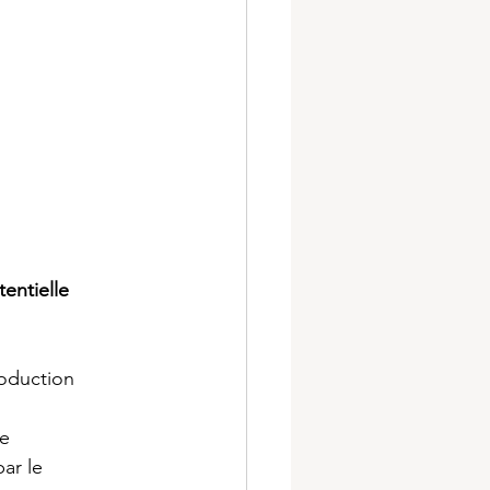
entielle 
roduction 
e 
ar le 