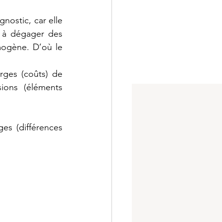
nostic, car elle 
 à dégager des 
mogène. D’où le 
rges (coûts) de 
ions (éléments 
s (différences 