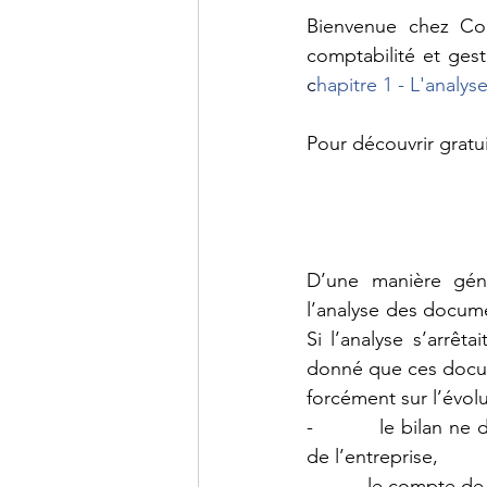
Bienvenue chez Com
c
hapitre 1 - L'analyse
Pour découvrir gratui
D’une manière géné
l’analyse des docume
Si l’analyse s’arrêta
donné que ces docum
forcément sur l’évolu
-          le bilan n
de l’entreprise,
-          le compte d