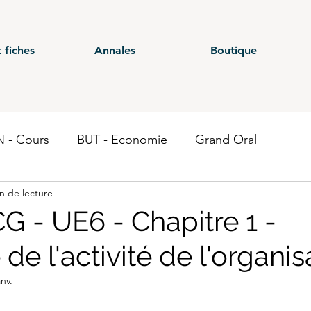
 fiches
Annales
Boutique
 - Cours
BUT - Economie
Grand Oral
n de lecture
ours
BTS - P1
BTS - P2
BTS - P3
BTS - E
G - UE6 - Chapitre 1 -
 de l'activité de l'organis
 CG - Annales
BUT - Droit fiscal
BTS - P6
ST
anv.
Economie
BTS CEJM
BUT - Contrôle de gestion