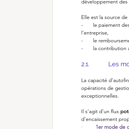
développement des 
Elle est la source de 
-       le paiement d
l’entreprise,
-       le remboursem
-       la contribut
2.1.           Les
La capacité d’autofin
opérations de gestion
exceptionnelles.
Il s’agit d’un flux 
pot
d’encaissement prop
·         
1er mode de ca