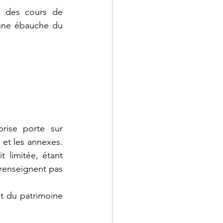
 des cours de 
comptabilité et gestion en DCG pour l'UE 6 - Finance d'entreprise. Voici une ébauche du 
rise porte sur 
et les annexes. 
t limitée, étant 
enseignent pas 
et du patrimoine 