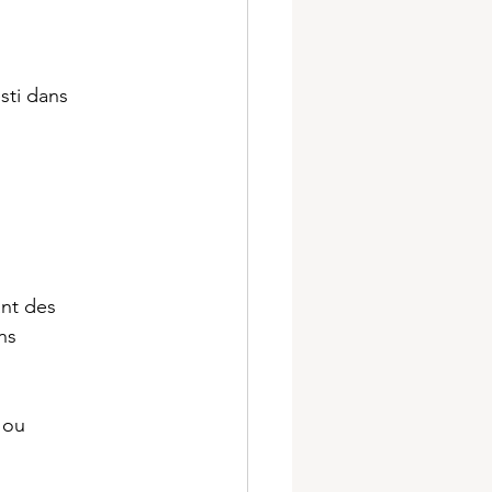
sti dans 
ant des 
ns 
 ou 