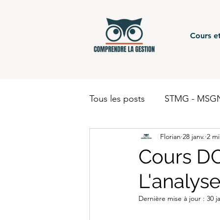
Cours et
Tous les posts
STMG - MSGN
Florian
28 janv.
2 mi
STMG - Gestion Finance - c
Cours DC
L'analyse
BUT - Comptabilité
BTS
Dernière mise à jour :
30 j
BUT - Finance
STMG - 