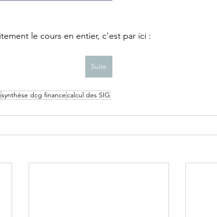
tement le cours en entier, c'est par ici :
Suite
6
synthèse dcg finance
calcul des SIG