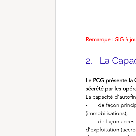
Remarque : SIG à jo
2.   La Cap
Le PCG présente la C
sécrété par les opér
La capacité d’autofi
-       de façon prin
(immobilisations),
-       de façon acce
d’exploitation (accr