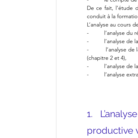
De ce fait, l’étude
conduit à la formati
L’analyse au cours d
-          l’analyse du 
-          l’analyse d
-          l’analyse d
(chapitre 2 et 4),
-          l’analyse de
-          l’analyse ext
1.   L’analy
productive v