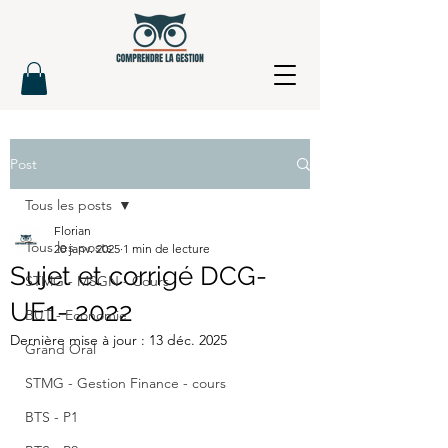
Post
Tous les posts
Florian
Tous les posts
20 janv. 2025
1 min de lecture
Sujet et corrigé DCG-
STMG - MSGN - Cours
UE1- 2022
BUT - Economie
Dernière mise à jour :
13 déc. 2025
Grand Oral
STMG - Gestion Finance - cours
BTS - P1