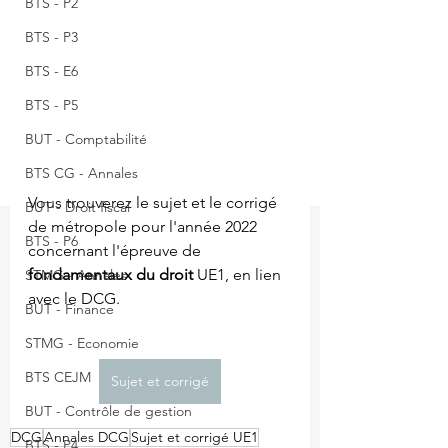
BTS - P2
BTS - P3
BTS - E6
BTS - P5
BUT - Comptabilité
BTS CG - Annales
Vous trouverez le sujet et le corrigé 
BUT - Droit fiscal
de métropole pour l'année 2022 
BTS - P6
concernant l'épreuve de 
fondamentaux du droit 
UE1, en lien 
STMG - Annales
avec le DCG.
BUT - Finance
STMG - Economie
BTS CEJM
Sujet et corrigé
BUT - Contrôle de gestion
DCG
Annales DCG
Sujet et corrigé UE1
BTS - P4