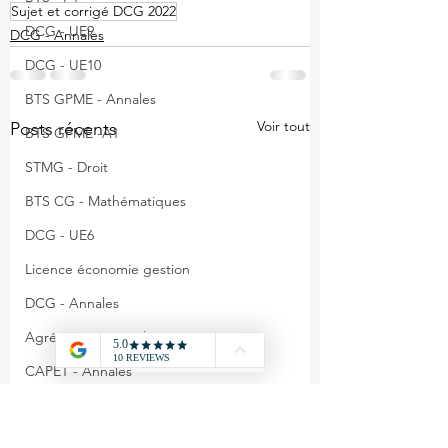
Sujet et corrigé DCG 2022
DCG - UE9
DCG - Annales
DCG - UE10
BTS GPME - Annales
Voir tout
Posts récents
BTS GPME -A1
STMG - Droit
BTS CG - Mathématiques
DCG - UE6
Licence économie gestion
DCG - Annales
Agrégation - Annales
CAPET - Annales
STMG - Management
BTS GPME - A3