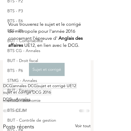
BTS - P2
BTS - P3
BTS - E6
Vous trouverez le sujet et le corrigé 
BTS - P5
de métropole pour l'année 2016 
concernant l'épreuve d' 
Anglais des 
BUT - Comptabilité
affaires 
UE12, en lien avec le DCG.
BTS CG - Annales
BUT - Droit fiscal
Sujet et corrigé
BTS - P6
STMG - Annales
DCG
annales DCG
sujet et corrigé UE12
BUT - Finance
sujet et corrigé DCG 2016
DCG - Annales
STMG - Economie
BTS CEJM
BUT - Contrôle de gestion
Voir tout
Posts récents
BTS - P4