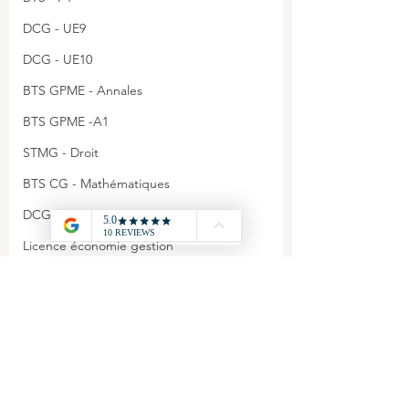
DCG - UE9
DCG - UE10
BTS GPME - Annales
BTS GPME -A1
STMG - Droit
BTS CG - Mathématiques
DCG - UE6
Licence économie gestion
DCG - Annales
Agrégation - Annales
CAPET - Annales
Commentaires
STMG - Management
BTS GPME - A3