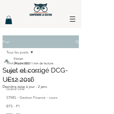
Post
Tous les posts
Florian
Tous les posts
29 janv. 2025
1 min de lecture
Sujet et corrigé DCG-
STMG - MSGN - Cours
UE12 2016
BUT - Economie
Dernière mise à jour :
2 janv.
Grand Oral
STMG - Gestion Finance - cours
BTS - P1