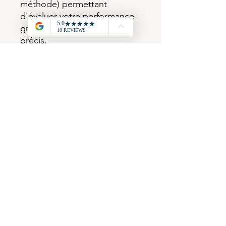
méthode) permettant
d'évaluer votre performance
grâce à des commentaires
précis.
- certains exercices
correspondent à d'anciens
sujets actualisés.
Les fichiers sont disponibles
sur n'importe quel support,
modifiables et échangeables.
Informations légales et conditions générales de
ventes
Suivez-nous !