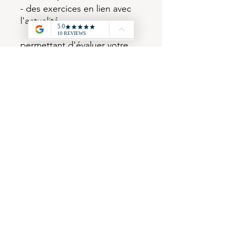
- des exercices en lien avec
l'actualité,
permettant d'évaluer votre
performance grâce à des
commentaires précis.
Les fichiers sont disponibles
sur n'importe quel support,
modifiables et échangeables.
Informations légales et conditions générales de
ventes
Suivez-nous !