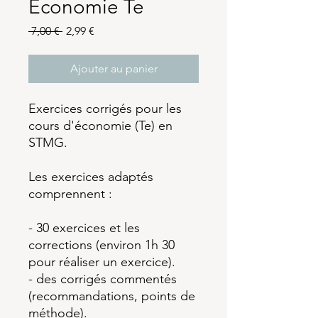
Economie Te
Prix
Prix
 7,00 € 
2,99 €
original
promotionnel
Ajouter au panier
Exercices corrigés pour les
cours d'économie (Te) en
STMG.
Les exercices adaptés
comprennent :
- 30 exercices et les
corrections (environ 1h 30
pour réaliser un exercice).
- des corrigés commentés
(recommandations, points de
méthode).