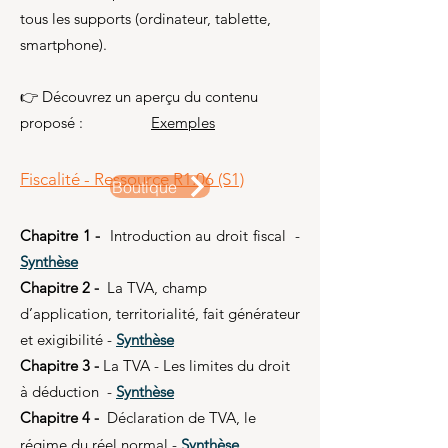
tous les supports (ordinateur, tablette,
smartphone).
👉 Découvrez un aperçu du contenu
proposé :​
Exemples
Fiscalité - Ressource R1.06 (S1)
Boutique
Chapitre 1 -
Introduction au droit fiscal -
Synthèse
Chapitre 2 -
La TVA, champ
d’application, territorialité, fait générateur
et exigibilité -
Synthèse
Chapitre 3 -
La TVA - Les limites du droit
à déduction -
Synthèse
Chapitre 4 -
Déclaration de TVA, le
régime du réel normal -
Synthèse