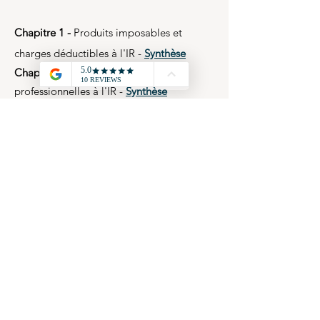
Chapitre 1 -
Produits imposables et
charges déductibles à l'IR -
Synthèse
Chapitre 2 -
Les plus et moins-values
professionnelles à l'IR -
Synthèse
Chapitre 3 -
Les caractéristiques générales
de l'Impôt sur le Revenu (IR) -
Synthèse
Chapitre 4 -
L'étude des catégories de
revenus au sein de l'IR -
Synthèse
Chapitre 5 -
Le calcul et le paiement de
l'IR -
Synthèse
Fiscalité -
Ressource R4.GC2F.08 (S4)
Chapitre 1 -
Produits imposables et
charges déductibles à l'IS -
Synthèse