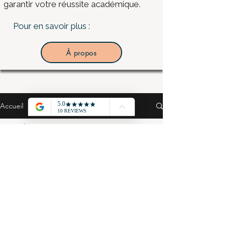
garantir votre réussite académique.
Pour en savoir plus :
À propos
Accueil
Tous les posts
Tous les posts
STMG - MSGN -
Cours
BUT - Economie
Grand Oral
STMG - Gestion
Finance - cours