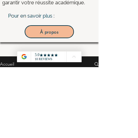
garantir votre réussite académique.
Pour en savoir plus :
À propos
Accueil
Tous les posts
Tous les posts
STMG - MSGN -
Cours
BUT - Economie
Grand Oral
STMG - Gestion
Finance - cours