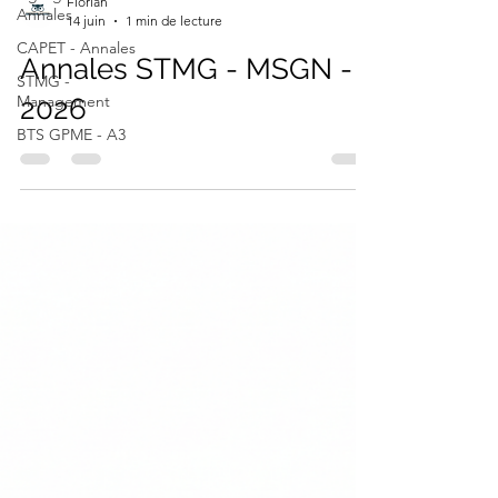
Annales
CAPET - Annales
Florian
STMG -
14 juin
1 min de lecture
Management
Annales STMG - MSGN -
BTS GPME - A3
2026