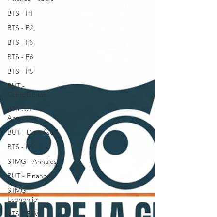
BTS - P1
BTS - P2
BTS - P3
BTS - E6
BTS - P5
BUT -
Comptabilité
BTS CG -
Annales
BUT - Droit fiscal
BTS - P6
STMG - Annales
BUT - Finance
STMG -
Economie
BTS CEJM