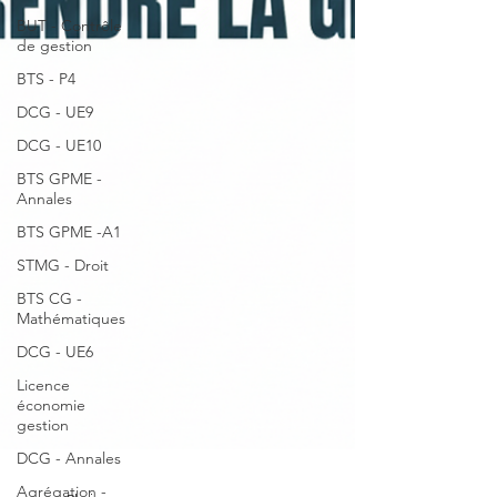
BUT - Contrôle
de gestion
BTS - P4
DCG - UE9
DCG - UE10
BTS GPME -
Annales
BTS GPME -A1
STMG - Droit
BTS CG -
Mathématiques
DCG - UE6
Licence
économie
gestion
DCG - Annales
Agrégation -