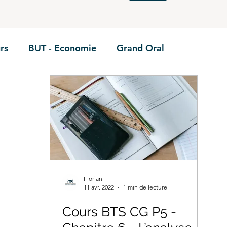
rs
BUT - Economie
Grand Oral
BTS - P1
BTS - P2
BTS - P3
BTS - E6
Annales
BUT - Droit fiscal
BTS - P6
STMG 
ie
BTS CEJM
BUT - Contrôle de gestion
Florian
11 avr. 2022
1 min de lecture
TS GPME - Annales
Cours BTS CG P5 -
BTS GPME -A1
STMG - D