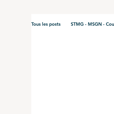
Tous les posts
STMG - MSGN - Cou
STMG - Gestion Finance - cours
BUT - Comptabilité
BTS CG - 
BUT - Finance
STMG - Econom
DCG - UE9
DCG - UE10
B