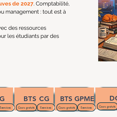
uves de 2027
. Comptabilité,
ou management : tout est à
vec des ressources
ur les étudiants par des
D
MG
BTS CG
BTS GPME
Cours gratuits
Exercices
Cours gratuits
Exercices
Cours gratuits
Exercices