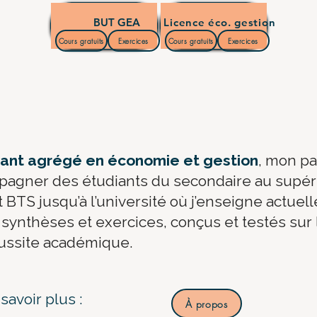
BUT GEA
Licence éco. gestion
Cours gratuits
Exercices
Cours gratuits
Exercices
nant agrégé en économie et gestion
, mon pa
pagner des étudiants du secondaire au supéri
BTS jusqu’à l’université où j’enseigne actuel
synthèses et exercices, conçus et testés sur l
éussite académique.
savoir plus :
À propos