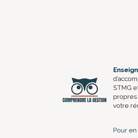
​Enseig
d’accom
STMG et 
propres 
votre r
Pour en 