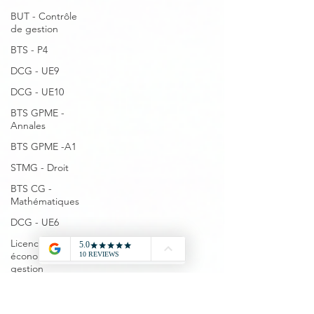
BUT - Contrôle
de gestion
BTS - P4
DCG - UE9
DCG - UE10
BTS GPME -
Annales
BTS GPME -A1
STMG - Droit
BTS CG -
Mathématiques
DCG - UE6
Licence
économie
gestion
DCG - Annales
Agrégation -