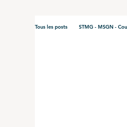
Tous les posts
STMG - MSGN - Cou
STMG - Gestion Finance - cours
BUT - Comptabilité
BTS CG - 
BUT - Finance
STMG - Econom
DCG - UE9
DCG - UE10
B