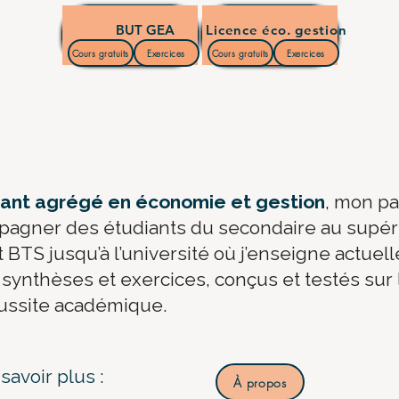
BUT GEA
Licence éco. gestion
Cours gratuits
Exercices
Cours gratuits
Exercices
nant agrégé en économie et gestion
, mon pa
pagner des étudiants du secondaire au supéri
BTS jusqu’à l’université où j’enseigne actuel
synthèses et exercices, conçus et testés sur l
éussite académique.
savoir plus :
À propos