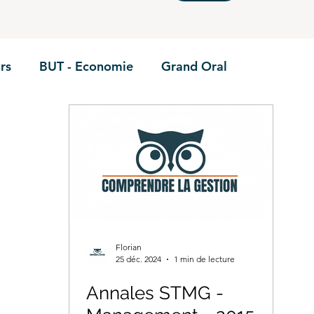
rs
BUT - Economie
Grand Oral
BTS - P1
BTS - P2
BTS - P3
BTS - E6
Annales
BUT - Droit fiscal
BTS - P6
STMG 
ie
BTS CEJM
BUT - Contrôle de gestion
Florian
25 déc. 2024
1 min de lecture
TS GPME - Annales
Annales STMG -
BTS GPME -A1
STMG - D