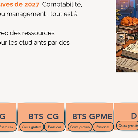
uves de 2027
. Comptabilité,
ou management : tout est à
vec des ressources
ur les étudiants par des
D
MG
BTS CG
BTS GPME
Cours gratuit
Exercices
Cours gratuits
Exercices
Cours gratuits
Exercices