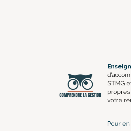
​Enseig
d’accom
STMG et 
propres 
votre r
Pour en 