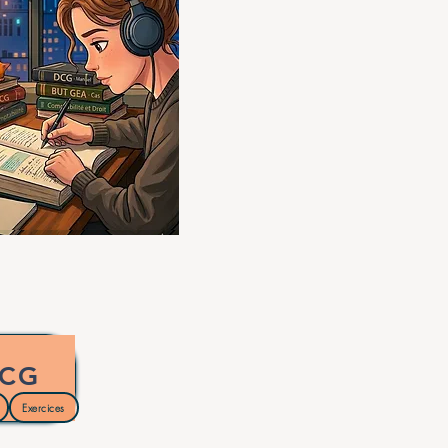
CG
s
Exercices