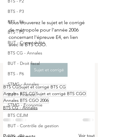
BTS - P2
BTS - P3
BTS - E6
Vous trouverez le sujet et le corrigé 
de métropole pour l'année 2006 
BTS - P5
concernant l'épreuve E4, en lien 
BUT - Comptabilité
avec le BTS CGO.
BTS CG - Annales
BUT - Droit fiscal
Sujet et corrigé
BTS - P6
STMG - Annales
BTS CG
Sujet et corrigé BTS CG
Annales BTS CG
Sujet et corrigé BTS CGO
BUT - Finance
Annales BTS CGO 2006
STMG - Economie
BTS CG - Annales
BTS CEJM
BUT - Contrôle de gestion
Voir tout
Posts récents
BTS - P4