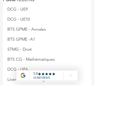
DCG - UE9
DCG - UE10
BTS GPME - Annales
BTS GPME -A1
STMG - Droit
BTS CG - Mathématiques
DCG - UE6
Licence économie gestion
DCG - Annales
Agrégation - Annales
CAPET - Annales
Commentaires
STMG - Management
BTS GPME - A3