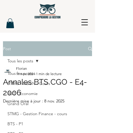
Post
Tous les posts
Florian
Tous les posts
11 nov. 2024
1 min de lecture
Annales BTS CGO - E4-
STMG - MSGN - Cours
2006
BUT - Economie
Dernière mise à jour :
8 nov. 2025
Grand Oral
STMG - Gestion Finance - cours
BTS - P1