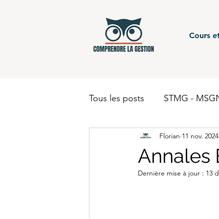
Cours et
Tous les posts
STMG - MSGN
Florian
11 nov. 2024
STMG - Gestion Finance - c
Annales 
Dernière mise à jour :
13 d
BUT - Comptabilité
BTS
BUT - Finance
STMG - 