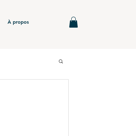
À propos
6
BTS - P5
MG - Annales
BTS - P4