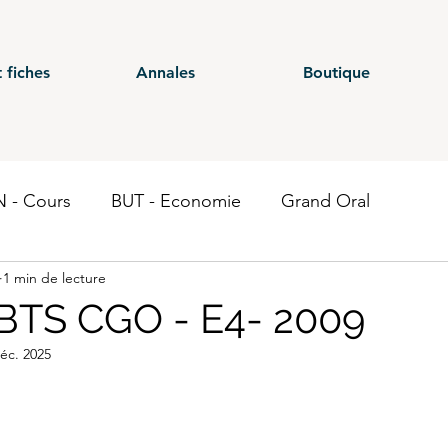
 fiches
Annales
Boutique
 - Cours
BUT - Economie
Grand Oral
1 min de lecture
ours
BTS - P1
BTS - P2
BTS - P3
BTS - E
BTS CGO - E4- 2009
éc. 2025
 CG - Annales
BUT - Droit fiscal
BTS - P6
ST
Economie
BTS CEJM
BUT - Contrôle de gestion