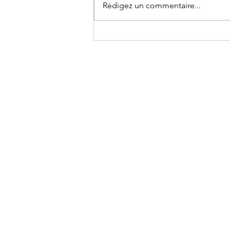
Rédigez un commentaire...
Sujet et corrigé BTS CG - E5
- 2026