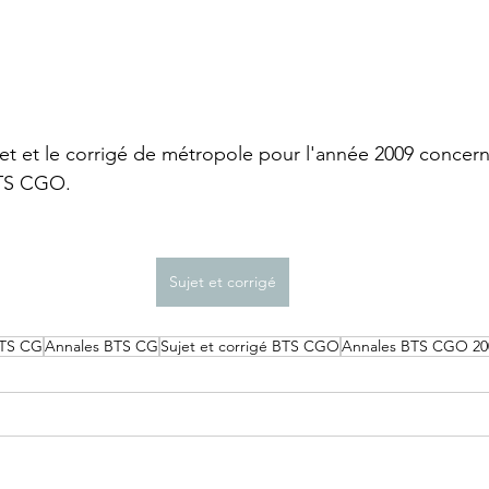
BTS GPME - Annales
BTS GPME -A1
STMG
jet et le corrigé de métropole pour l'année 2009 concern
DCG - UE6
Licence économie gestion
DCG -
BTS CGO.
APET - Annales
Sujet et corrigé
BTS CG
Annales BTS CG
Sujet et corrigé BTS CGO
Annales BTS CGO 20