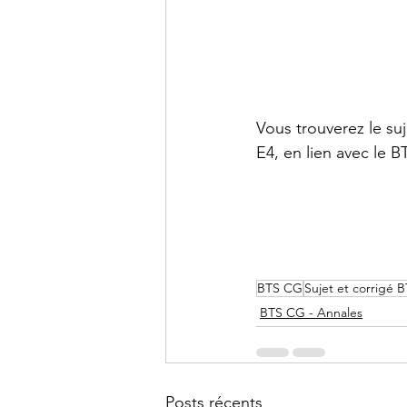
DCG - UE9
DCG - UE10
Vous trouverez le su
BTS CG - Mathématiques
E4, en lien avec le 
Agrégation - Annales
C
BTS CG
Sujet et corrigé 
BTS CG - Annales
Posts récents