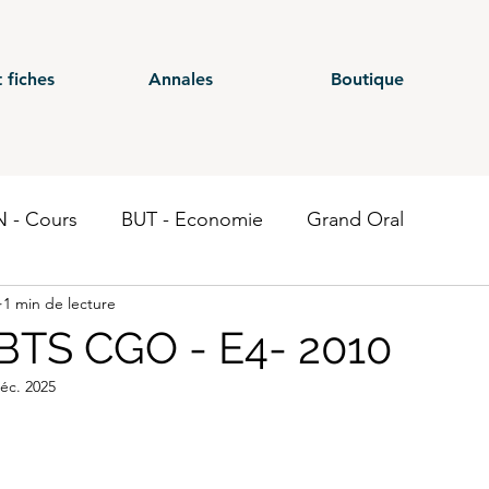
 fiches
Annales
Boutique
 - Cours
BUT - Economie
Grand Oral
1 min de lecture
ours
BTS - P1
BTS - P2
BTS - P3
BTS - E
BTS CGO - E4- 2010
éc. 2025
 CG - Annales
BUT - Droit fiscal
BTS - P6
ST
Economie
BTS CEJM
BUT - Contrôle de gestion