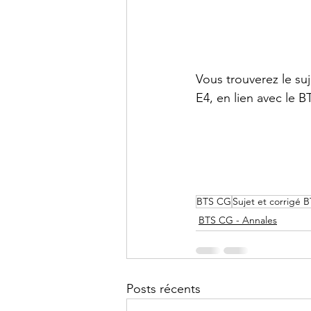
DCG - UE9
DCG - UE10
Vous trouverez le su
E4, en lien avec le 
BTS CG - Mathématiques
Agrégation - Annales
C
BTS CG
Sujet et corrigé 
BTS CG - Annales
Posts récents