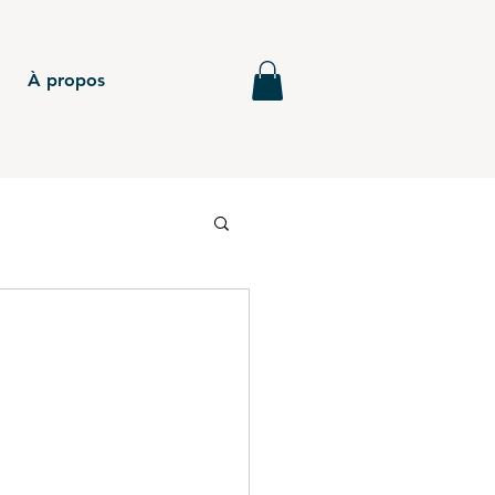
À propos
6
BTS - P5
MG - Annales
BTS - P4