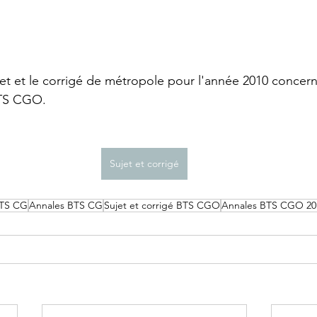
BTS GPME - Annales
BTS GPME -A1
STMG
jet et le corrigé de métropole pour l'année 2010 concern
BTS CGO.
DCG - UE6
Licence économie gestion
DCG -
APET - Annales
Sujet et corrigé
BTS CG
Annales BTS CG
Sujet et corrigé BTS CGO
Annales BTS CGO 20