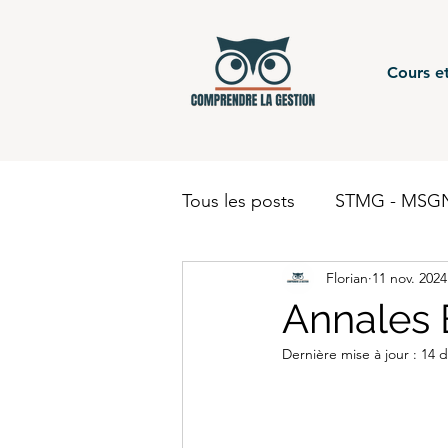
Cours et
Tous les posts
STMG - MSGN
Florian
11 nov. 2024
STMG - Gestion Finance - c
Annales 
Dernière mise à jour :
14 d
BUT - Comptabilité
BTS
BUT - Finance
STMG - 