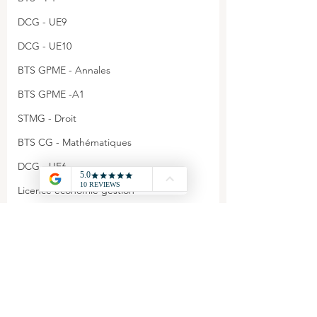
DCG - UE9
DCG - UE10
BTS GPME - Annales
BTS GPME -A1
STMG - Droit
BTS CG - Mathématiques
DCG - UE6
Licence économie gestion
DCG - Annales
Agrégation - Annales
CAPET - Annales
Commentaires
STMG - Management
BTS GPME - A3