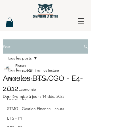
Post
Tous les posts
Florian
Tous les posts
11 nov. 2024
1 min de lecture
Annales BTS CGO - E4-
STMG - MSGN - Cours
2012
BUT - Economie
Dernière mise à jour :
14 déc. 2025
Grand Oral
STMG - Gestion Finance - cours
BTS - P1