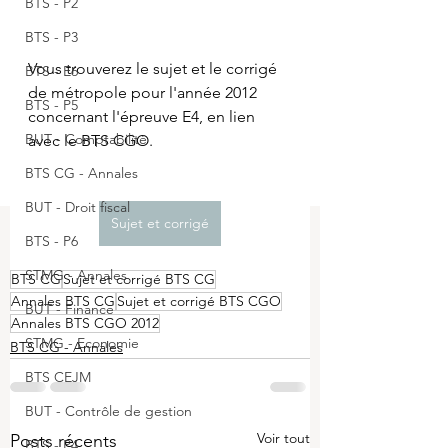
BTS - P2
BTS - P3
Vous trouverez le sujet et le corrigé 
BTS - E6
de métropole pour l'année 2012 
BTS - P5
concernant l'épreuve E4, en lien 
BUT - Comptabilité
avec le BTS CGO.
BTS CG - Annales
BUT - Droit fiscal
Sujet et corrigé
BTS - P6
STMG - Annales
BTS CG
Sujet et corrigé BTS CG
Annales BTS CG
Sujet et corrigé BTS CGO
BUT - Finance
Annales BTS CGO 2012
STMG - Economie
BTS CG - Annales
BTS CEJM
BUT - Contrôle de gestion
Voir tout
Posts récents
BTS - P4