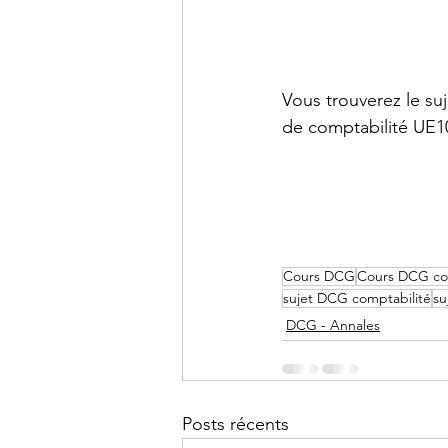
DCG - UE9
DCG - UE10
Vous trouverez le su
de comptabilité UE10
BTS CG - Mathématiques
Agrégation - Annales
C
Cours DCG
Cours DCG co
sujet DCG comptabilité
su
DCG - Annales
Posts récents