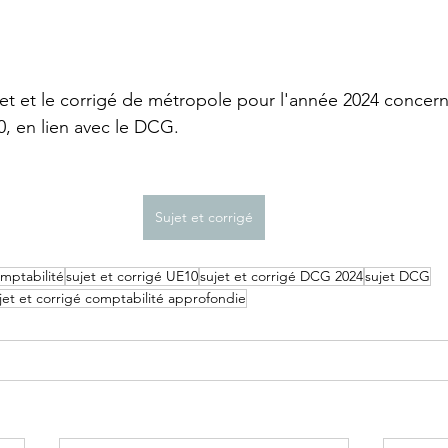
BTS GPME - Annales
BTS GPME -A1
STMG
jet et le corrigé de métropole pour l'année 2024 concern
, en lien avec le DCG.
DCG - UE6
Licence économie gestion
DCG -
Sujet et corrigé
APET - Annales
mptabilité
sujet et corrigé UE10
sujet et corrigé DCG 2024
sujet DCG
jet et corrigé comptabilité approfondie