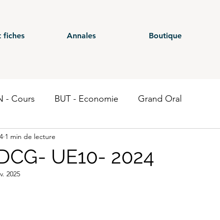
 fiches
Annales
Boutique
 - Cours
BUT - Economie
Grand Oral
4
1 min de lecture
ours
BTS - P1
BTS - P2
BTS - P3
BTS - E
 DCG- UE10- 2024
v. 2025
 CG - Annales
BUT - Droit fiscal
BTS - P6
ST
Economie
BTS CEJM
BUT - Contrôle de gestion