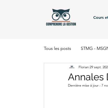
Cours et
Tous les posts
STMG - MSGN
Florian
29 sept. 202
STMG - Gestion Finance - c
Annales
Dernière mise à jour :
7 no
BUT - Comptabilité
BTS
BUT - Finance
STMG - 