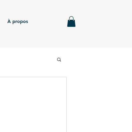
À propos
6
BTS - P5
MG - Annales
BTS - P4