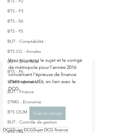
BTS - P2
BTS - P3
BTS - E6
BTS - P5
BUT - Comptabilité
BTS CG - Annales
Vous trouverez le sujet et le corrigé 
BUT - Droit fiscal
de métropole pour l'année 2016 
BTS - P6
concernant l'épreuve de finance 
d'entreprise UE6, en lien avec le 
STMG - Annales
DCG.
BUT - Finance
STMG - Economie
BTS CEJM
Sujet et corrigé
BUT - Contrôle de gestion
DCG
Sujet DCG
Sujet DCG finance
BTS - P4