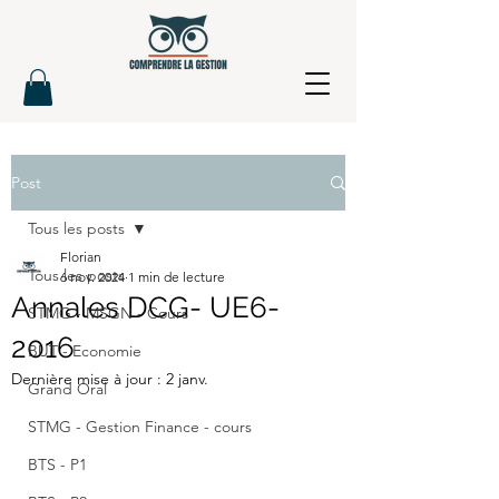
Post
Tous les posts
Florian
Tous les posts
6 nov. 2024
1 min de lecture
Annales DCG- UE6-
STMG - MSGN - Cours
2016
BUT - Economie
Dernière mise à jour :
2 janv.
Grand Oral
STMG - Gestion Finance - cours
BTS - P1