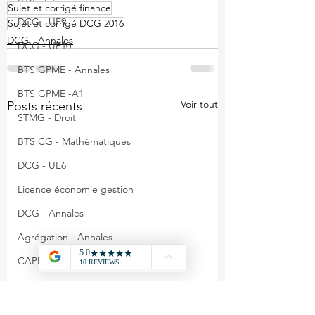
Sujet et corrigé finance
DCG - UE9
Sujet et corrigé DCG 2016
DCG - Annales
DCG - UE10
BTS GPME - Annales
BTS GPME -A1
Voir tout
Posts récents
STMG - Droit
BTS CG - Mathématiques
DCG - UE6
Licence économie gestion
DCG - Annales
Agrégation - Annales
CAPET - Annales
STMG - Management
BTS GPME - A3