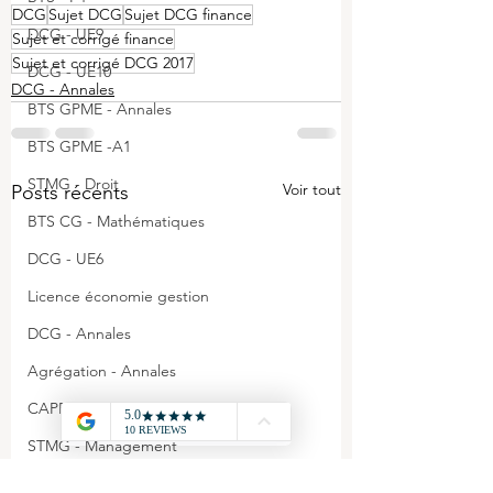
DCG
Sujet DCG
Sujet DCG finance
DCG - UE9
Sujet et corrigé finance
Sujet et corrigé DCG 2017
DCG - UE10
DCG - Annales
BTS GPME - Annales
BTS GPME -A1
STMG - Droit
Voir tout
Posts récents
BTS CG - Mathématiques
DCG - UE6
Licence économie gestion
DCG - Annales
Agrégation - Annales
CAPET - Annales
STMG - Management
BTS GPME - A3