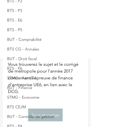
BTS - P2
BTS - P3
BTS - E6
BTS - P5
BUT - Comptabilité
BTS CG - Annales
BUT - Droit fiscal
Vous trouverez le sujet et le corrigé 
BTS - P6
de métropole pour l'année 2017 
concernant l'épreuve de finance 
STMG - Annales
d'entreprise UE6, en lien avec le 
BUT - Finance
DCG.
STMG - Economie
BTS CEJM
Sujet et corrigé
BUT - Contrôle de gestion
BTS - P4