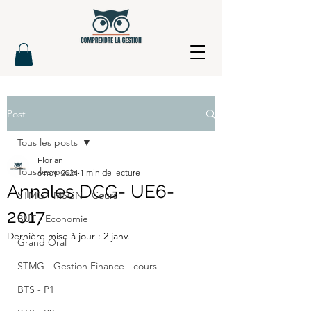
Post
Tous les posts
Florian
Tous les posts
6 nov. 2024
1 min de lecture
Annales DCG- UE6-
STMG - MSGN - Cours
2017
BUT - Economie
Dernière mise à jour :
2 janv.
Grand Oral
STMG - Gestion Finance - cours
BTS - P1