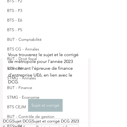
BTS - P2
BTS - P3
BTS - E6
BTS - P5
BUT - Comptabilité
BTS CG - Annales
Vous trouverez le sujet et le corrigé 
BUT - Droit fiscal
de métropole pour l'année 2023 
concernant l'épreuve de finance 
BTS - P6
d'entreprise UE6, en lien avec le 
STMG - Annales
DCG.
BUT - Finance
STMG - Economie
Sujet et corrigé
BTS CEJM
BUT - Contrôle de gestion
DCG
Sujet DCG
Sujet et corrigé DCG 2023
BTS - P4