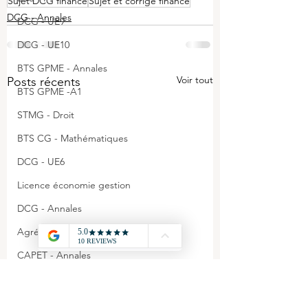
Sujet DCG finance
Sujet et corrigé finance
DCG - Annales
DCG - UE9
DCG - UE10
BTS GPME - Annales
Voir tout
Posts récents
BTS GPME -A1
STMG - Droit
BTS CG - Mathématiques
DCG - UE6
Licence économie gestion
DCG - Annales
Agrégation - Annales
CAPET - Annales
STMG - Management
BTS GPME - A3