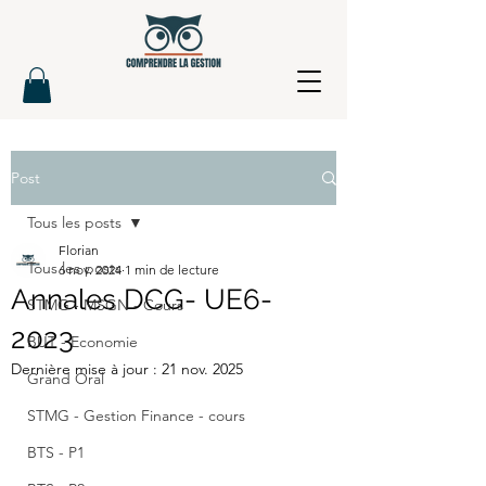
Post
Tous les posts
Florian
Tous les posts
6 nov. 2024
1 min de lecture
Annales DCG- UE6-
STMG - MSGN - Cours
2023
BUT - Economie
Dernière mise à jour :
21 nov. 2025
Grand Oral
STMG - Gestion Finance - cours
BTS - P1