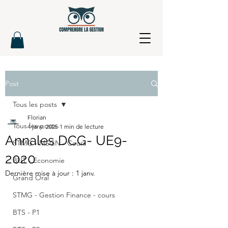
Post
Tous les posts
Florian
Tous les posts
4 janv. 2025
1 min de lecture
Annales DCG- UE9-
STMG - MSGN - Cours
2020
BUT - Economie
Dernière mise à jour :
1 janv.
Grand Oral
STMG - Gestion Finance - cours
BTS - P1