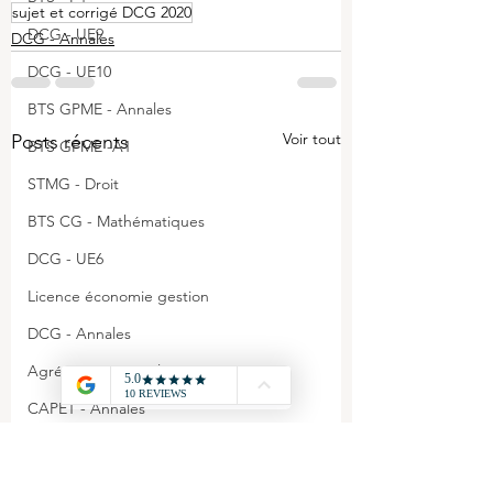
sujet et corrigé DCG 2020
DCG - UE9
DCG - Annales
DCG - UE10
BTS GPME - Annales
Voir tout
Posts récents
BTS GPME -A1
STMG - Droit
BTS CG - Mathématiques
DCG - UE6
Licence économie gestion
DCG - Annales
Agrégation - Annales
CAPET - Annales
STMG - Management
BTS GPME - A3