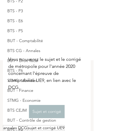
BTS - P2
BTS - P3
BTS - E6
BTS - P5
BUT - Comptabilité
BTS CG - Annales
Vous trouverez le sujet et le corrigé 
BUT - Droit fiscal
de métropole pour l'année 2020 
BTS - P6
concernant l'épreuve de 
comptabilité UE9, en lien avec le 
STMG - Annales
DCG.
BUT - Finance
STMG - Economie
BTS CEJM
Sujet et corrigé
BUT - Contrôle de gestion
annales DCG
sujet et corrigé UE9
BTS - P4