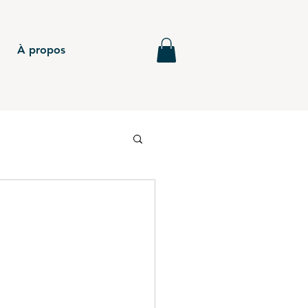
À propos
6
BTS - P5
MG - Annales
BTS - P4