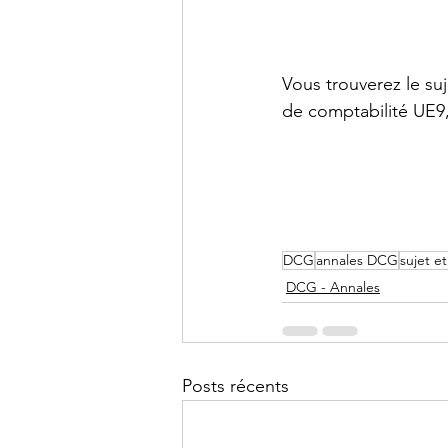
DCG - UE9
DCG - UE10
Vous trouverez le su
de comptabilité UE9,
BTS CG - Mathématiques
Agrégation - Annales
C
DCG
annales DCG
sujet e
DCG - Annales
Posts récents