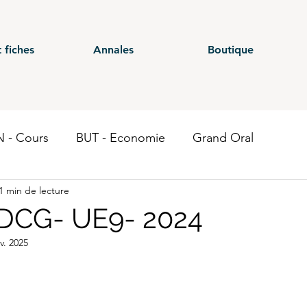
 fiches
Annales
Boutique
 - Cours
BUT - Economie
Grand Oral
1 min de lecture
ours
BTS - P1
BTS - P2
BTS - P3
BTS - E
 DCG- UE9- 2024
v. 2025
 CG - Annales
BUT - Droit fiscal
BTS - P6
ST
Economie
BTS CEJM
BUT - Contrôle de gestion