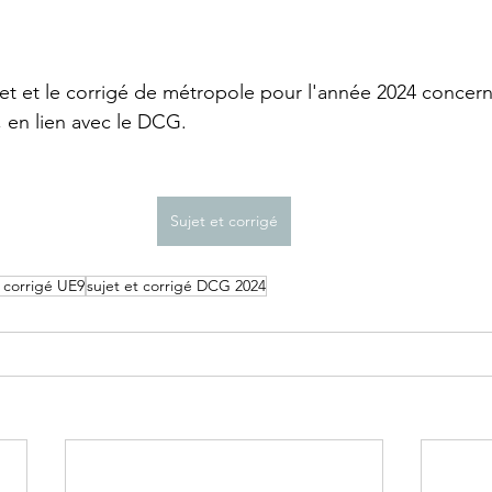
BTS GPME - Annales
BTS GPME -A1
STMG
jet et le corrigé de métropole pour l'année 2024 concern
 en lien avec le DCG.
DCG - UE6
Licence économie gestion
DCG -
Sujet et corrigé
APET - Annales
t corrigé UE9
sujet et corrigé DCG 2024