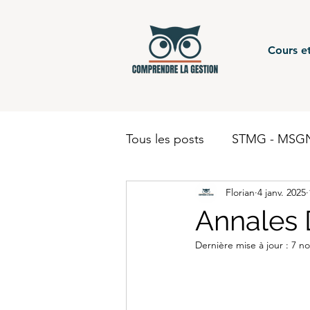
Cours et
Tous les posts
STMG - MSGN
Florian
4 janv. 2025
STMG - Gestion Finance - c
Annales
Dernière mise à jour :
7 no
BUT - Comptabilité
BTS
BUT - Finance
STMG - 