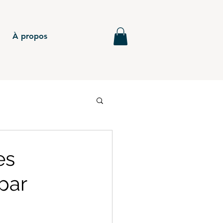
À propos
6
BTS - P5
es
par
MG - Annales
BTS - P4