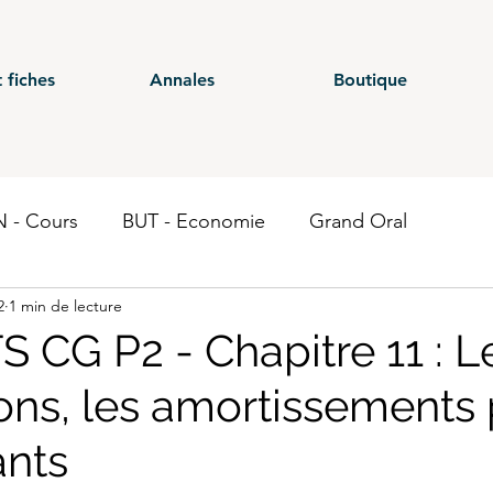
 fiches
Annales
Boutique
 - Cours
BUT - Economie
Grand Oral
2
1 min de lecture
ours
BTS - P1
BTS - P2
BTS - P3
BTS - E
 CG P2 - Chapitre 11 : L
ons, les amortissements 
 CG - Annales
BUT - Droit fiscal
BTS - P6
ST
nts
Economie
BTS CEJM
BUT - Contrôle de gestion