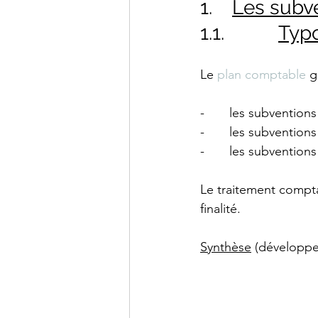
1.    
Les subv
1.1.           
Typ
Le 
plan comptable
 g
-       les subventio
-       les subvention
-       les subventions
Le traitement compt
finalité.
Synthèse
 (développe