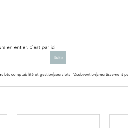
s en entier, c'est par ici
Suite
rs bts comptabilité et gestion
cours bts P2
subvention
amortissement p