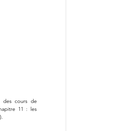
 - Droit
 Annales
 des cours de 
pitre 11 : les 
. 