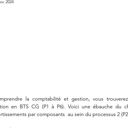
ov. 2024
BTS GPME - Annales
BTS GPME -A1
STMG
DCG - UE6
Licence économie gestion
DCG -
APET - Annales
prendre la comptabilité et gestion, vous trouverez
stion en BTS CG (P1 à P6). Voici une ébauche du cha
rtissements par composants  au sein du processus 2 (P2)