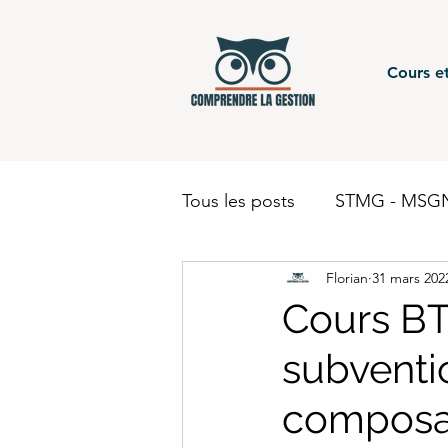
Cours et
Tous les posts
STMG - MSGN
Florian
31 mars 202
STMG - Gestion Finance - c
Cours BTS
subventi
BUT - Comptabilité
BTS
composa
BUT - Finance
STMG - 