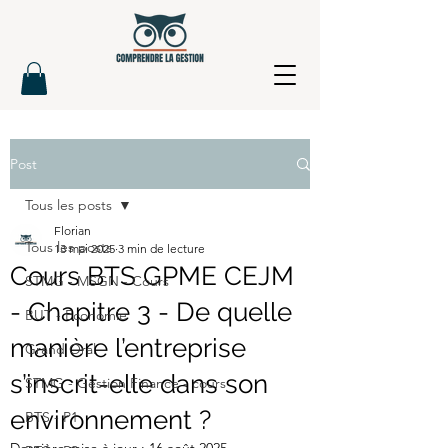
Post
Tous les posts
Florian
Tous les posts
13 mai 2025
3 min de lecture
Cours BTS GPME CEJM
STMG - MSGN - Cours
- Chapitre 3 - De quelle
BUT - Economie
manière l’entreprise
Grand Oral
s’inscrit-elle dans son
STMG - Gestion Finance - cours
environnement ?
BTS - P1