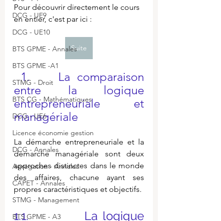
Pour découvrir directement le cours 
DCG - UE9
en entier, c'est par ici :
DCG - UE10
Suite
BTS GPME - Annales
BTS GPME -A1
 1.    La comparaison 
STMG - Droit
entre la logique 
BTS CG - Mathématiques
entrepreneuriale et 
managériale
DCG - UE6
Licence économie gestion
La démarche entrepreneuriale et la 
DCG - Annales
démarche managériale sont deux 
approches distinctes dans le monde 
Agrégation - Annales
des affaires, chacune ayant ses 
CAPET - Annales
propres caractéristiques et objectifs.
STMG - Management
1.1.           La logique 
BTS GPME - A3