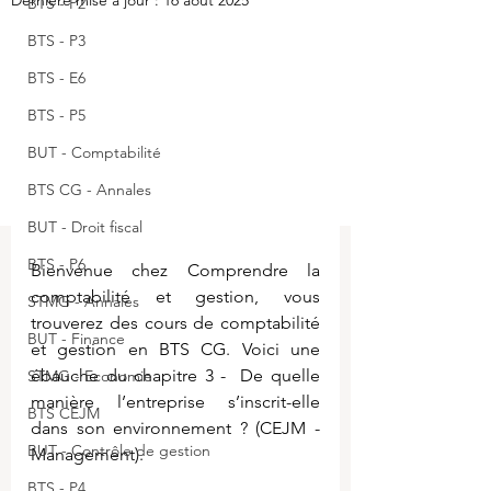
Dernière mise à jour :
16 août 2025
BTS - P2
BTS - P3
BTS - E6
BTS - P5
BUT - Comptabilité
BTS CG - Annales
BUT - Droit fiscal
BTS - P6
Bienvenue chez Comprendre la 
comptabilité et gestion, vous 
STMG - Annales
trouverez des cours de comptabilité 
BUT - Finance
et gestion en BTS CG. Voici 
une 
ébauche du chapitre 3 -  De quelle 
STMG - Economie
manière l’entreprise s’inscrit-elle 
BTS CEJM
dans son environnement ? (CEJM - 
BUT - Contrôle de gestion
Management).
BTS - P4