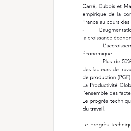
Carré, Dubois et Mal
empirique de la con
France au cours des 
-          L’augmentat
la croissance écono
-          L’accroiss
économique.
-          Plus de 5
des facteurs de trava
de production (PGF)
La Productivité Glo
l'ensemble des facte
Le progrès technique
du travail
.
Le progrès techniqu