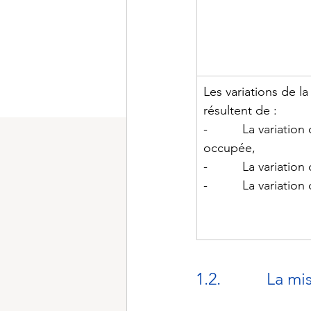
Les variations de la
résultent de :
-          La variatio
occupée,
-          La variatio
-          La variatio
1.2.           L