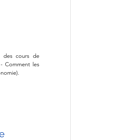
 des cours de 
 - Comment les 
onomie).
e 