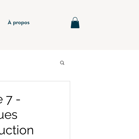
À propos
6
BTS - P5
 7 -
ues
MG - Annales
uction
BTS - P4