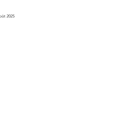
oût 2025
BTS GPME - Annales
BTS GPME -A1
STMG
DCG - UE6
Licence économie gestion
DCG -
APET - Annales