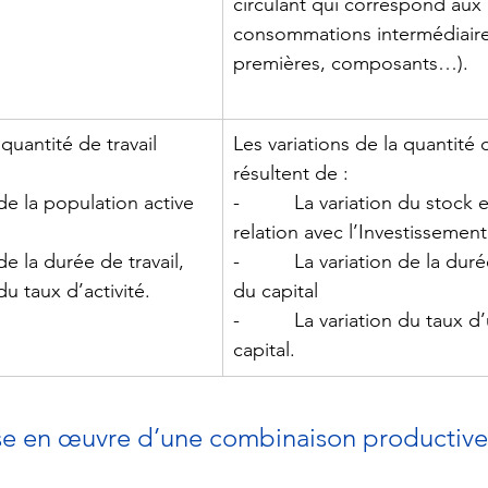
circulant qui correspond aux 
consommations intermédiaire
premières, composants…).
 quantité de travail 
Les variations de la quantité 
résultent de :
n de la population active 
-          La variation du stock 
relation avec l’Investissement
n de la durée de travail,
-          La variation de la duré
n du taux d’activité.
du capital
-          La variation du taux d
capital.
a mise en œuvre d’une combinaison productive