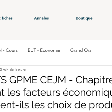
 fiches
Annales
Boutique
 - Cours
BUT - Economie
Grand Oral
3 min de lecture
ours
BTS - P1
BTS - P2
BTS - P3
BTS - E
S GPME CEJM - Chapitre
 les facteurs économiq
 CG - Annales
BUT - Droit fiscal
BTS - P6
ST
ent-ils les choix de prod
Economie
BTS CEJM
BUT - Contrôle de gestion