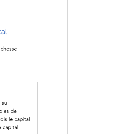
tal
ichesse 
 au 
bles de 
is le capital 
 capital 