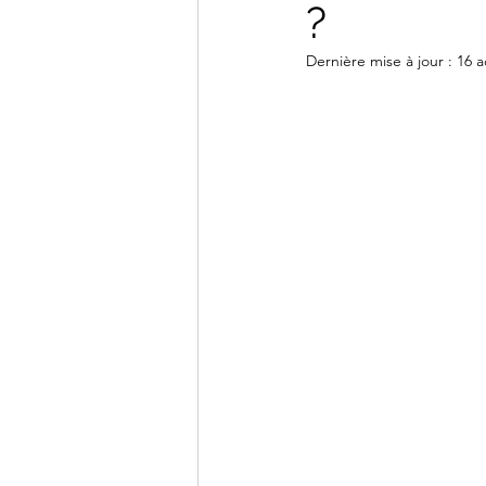
?
Dernière mise à jour :
16 a
DCG - UE9
DCG - UE10
BTS CG - Mathématiques
Agrégation - Annales
C