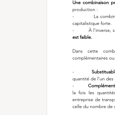
Une combinaison pr
production :
-          La combi
capitalistique forte.
-          À l’inverse
est faible.
Dans cette combi
complémentaires ou 
-          
Substituabl
quantité de l’un des
-          
Complémenta
la fois les quanti
entreprise de trans
celle du nombre de ch