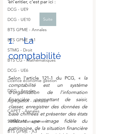
en entier, c'est par ici :
DCG - UE9
Suite
DCG - UE10
BTS GPME - Annales
1.    La 
BTS GPME -A1
STMG - Droit
comptabilité
BTS CG - Mathématiques
DCG - UE6
Selon l’article 121-1 du PCG, « 
la 
Licence économie gestion
comptabilité est un système 
DCG - Annales
d’organisation de l’information 
financière permettant de saisir, 
Agrégation - Annales
classer, enregistrer des données de 
CAPET - Annales
base chiffrées et présenter des états 
reflétant une image fidèle du 
STMG - Management
patrimoine, de la situation financière 
BTS GPME - A3