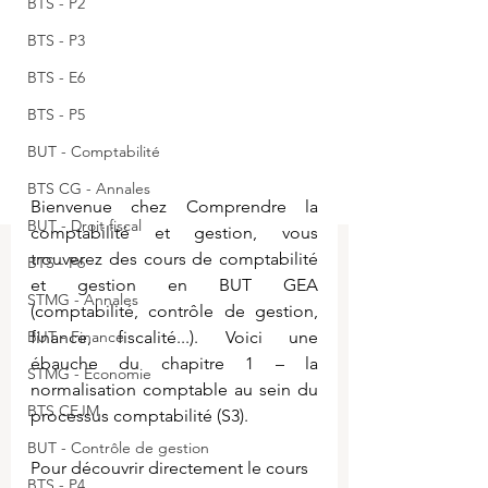
BTS - P2
BTS - P3
BTS - E6
BTS - P5
BUT - Comptabilité
BTS CG - Annales
Bienvenue chez Comprendre la 
BUT - Droit fiscal
comptabilité et gestion, vous 
trouverez des cours de comptabilité 
BTS - P6
et gestion en BUT GEA 
STMG - Annales
(comptabilité, contrôle de gestion, 
BUT - Finance
finance, fiscalité...). Voici une 
ébauche du chapitre 1 – la 
STMG - Economie
normalisation comptable au sein du 
BTS CEJM
processus comptabilité (S3).
BUT - Contrôle de gestion
Pour découvrir directement le cours 
BTS - P4