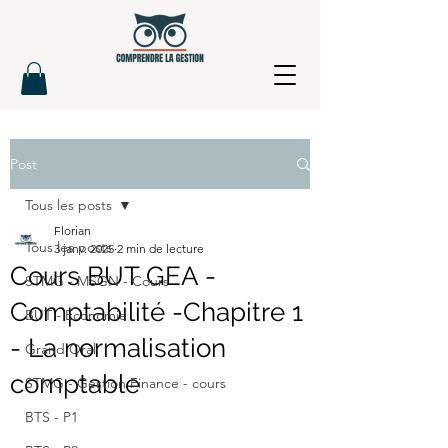
Post
Tous les posts
Florian
Tous les posts
3 janv. 2025
2 min de lecture
Cours BUT GEA -
STMG - MSGN - Cours
Comptabilité -Chapitre 1
BUT - Economie
- La normalisation
Grand Oral
comptable
STMG - Gestion Finance - cours
BTS - P1