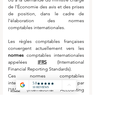
de l’Économie des avis et des prises 
de position, dans le cadre de 
l’élaboration des normes 
comptables internationales.
Les règles comptables françaises 
convergent actuellement vers les 
normes
 comptables internationales 
appelées 
IFRS
 (International 
Financial Reporting Standards).
Ces normes comptables 
internationales sont élaborées par 
l’
IASB
 (International Accounting 
Standards Board). L’International 
Accounting Standards Board (IASB) a 
pour mission de créer un système de 
normes comptables à l’échelle de la 
planète.