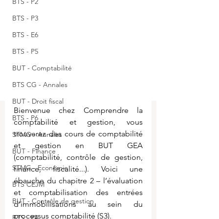
BTS - P2
BTS - P3
BTS - E6
BTS - P5
BUT - Comptabilité
BTS CG - Annales
BUT - Droit fiscal
Bienvenue chez Comprendre la 
BTS - P6
comptabilité et gestion, vous 
trouverez des cours de comptabilité 
STMG - Annales
et gestion en BUT GEA 
BUT - Finance
(comptabilité, contrôle de gestion, 
STMG - Economie
finance, fiscalité...). Voici une 
ébauche du chapitre 2 – 
l’évaluation 
BTS CEJM
et comptabilisation des entrées 
BUT - Contrôle de gestion
d’immobilisations
 au sein du 
processus comptabilité (S3).
BTS - P4