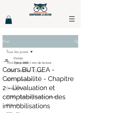
Post
Tous les posts
Florian
Tous les posts
3 janv. 2025
1 min de lecture
Cours BUT GEA -
STMG - MSGN - Cours
Comptabilité - Chapitre
BUT - Economie
2 - L’évaluation et
Grand Oral
comptabilisation des
STMG - Gestion Finance - cours
immobilisations
BTS - P1