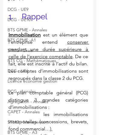
DCG - UE9
1.    Rappel
DCG - UE10
BTS GPME - Annales
Immobilisation
 est un élément que 
BTS GPME -A1
l’entreprise entend 
conserver 
pendant une durée supérieure à 
STMG - Droit
celle de l’exercice comptable
. De ce 
BTS CG - Mathématiques
fait, elle est inscrite à l’actif du bilan. 
DCG - UE6
Les comptes d’immobilisations sont 
regroupés dans la classe 2 du PCG.
Licence économie gestion
DCG - Annales
Le plan comptable général (PCG) 
distingue 3 grandes catégories 
Agrégation - Annales
d’immobilisations :
CAPET - Annales
-        les immobilisations 
incorporelles (concessions, brevets, 
STMG - Management
fond commercial…),
BTS GPME - A3