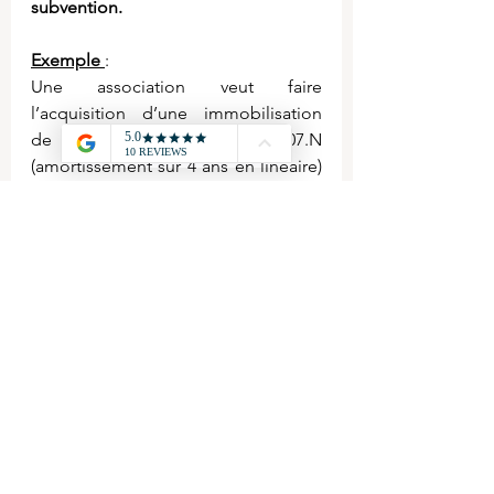
subvention.
Exemple 
:
Une association veut faire 
l’acquisition d’une immobilisation 
de 40 000 € le 01.07.N 
(amortissement sur 4 ans en linéaire) 
et demande une subvention pour un 
montant de 20 000 €. Elle reçoit 
l’accord le 01.03.N et le versement le 
30.05.N.
Octroi
 : 4411 - Subvention à recevoir 
à 131 – Subvention d’équipement 
pour 20 000 €
Encaissement
 : 512 - Banque à 4411 - 
Subvention à recevoir pour 20 000 €
Pour découvrir le cours en entier, 