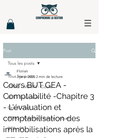
Post
Tous les posts
Florian
Tous les posts
3 janv. 2025
2 min de lecture
Cours BUT GEA -
STMG - MSGN - Cours
Comptabilité -Chapitre 3
BUT - Economie
- L'évaluation et
Grand Oral
comptabilisation des
STMG - Gestion Finance - cours
immobilisations après la
BTS - P1