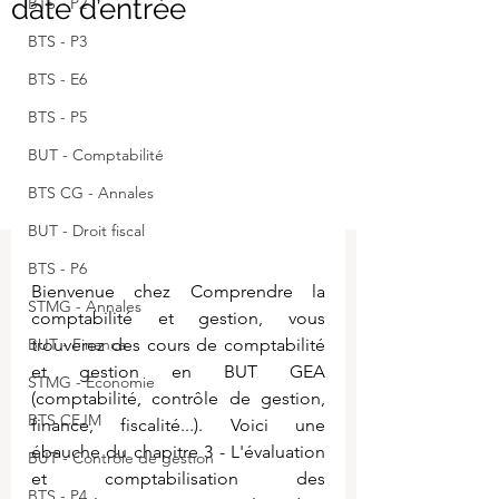
date d’entrée
BTS - P2
BTS - P3
BTS - E6
BTS - P5
BUT - Comptabilité
BTS CG - Annales
BUT - Droit fiscal
BTS - P6
Bienvenue chez Comprendre la 
STMG - Annales
comptabilité et gestion, vous 
BUT - Finance
trouverez des cours de comptabilité 
et gestion en BUT GEA 
STMG - Economie
(comptabilité, contrôle de gestion, 
BTS CEJM
finance, fiscalité...). Voici une 
ébauche du c
hapitre 3 - L'évaluation 
BUT - Contrôle de gestion
et comptabilisation des 
BTS - P4