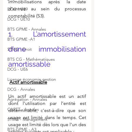
immobilisations après la date 
d’entrée au sein du processus 
DCG - UE9
comptabilité (S3).
DCG - UE10
BTS GPME - Annales
1.    L’amortissement 
BTS GPME -A1
d’une immobilisation 
STMG - Droit
BTS CG - Mathématiques
amortissable
DCG - UE6
Licence économie gestion
Actif amortissable
DCG - Annales
Un actif amortissable est un actif 
Agrégation - Annales
dont l’utilisation par l’entité est 
CAPET - Annales
déterminable, c'est-à-dire que son 
usage est limité dans le temps. Cet 
STMG - Management
usage est limité dès lors que l’un des 
BTS GPME - A3
critères suivants est applicable :