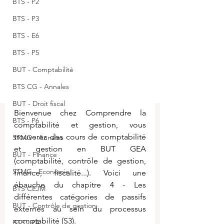
BTS - P2
BTS - P3
BTS - E6
BTS - P5
BUT - Comptabilité
BTS CG - Annales
BUT - Droit fiscal
Bienvenue chez Comprendre la 
BTS - P6
comptabilité et gestion, vous 
trouverez des cours de comptabilité 
STMG - Annales
et gestion en BUT GEA 
BUT - Finance
(comptabilité, contrôle de gestion, 
STMG - Economie
finance, fiscalité...). Voici une 
ébauche du c
hapitre 4 - Les 
BTS CEJM
différentes catégories de passifs 
BUT - Contrôle de gestion
externes au sein du processus 
comptabilité (S3).
BTS - P4