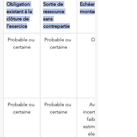
Obligation 
Sortie de 
Echéance ou 
existant à la 
ressource 
montant
clôture de 
sans 
l’exercice
contrepartie
Probable ou 
Probable ou 
Oui
certaine
certaine
Probable ou 
Probable ou 
Avec 
certaine
certaine
incertitude 
faible / 
estimation 
élevée