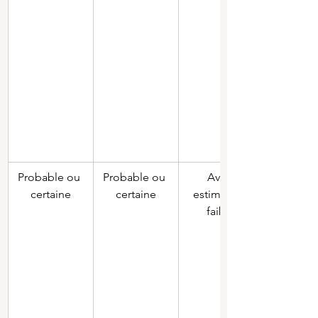
Probable ou 
Probable ou 
Avec 
certaine
certaine
estimation 
faible