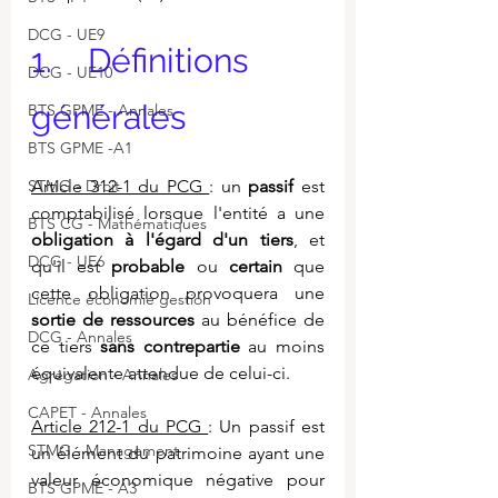
DCG - UE9
1.    Définitions 
DCG - UE10
générales
BTS GPME - Annales
BTS GPME -A1
STMG - Droit
Article 312-1 du PCG 
: un 
passif
 est 
comptabilisé lorsque l'entité a une 
BTS CG - Mathématiques
obligation à l'égard d'un tiers
, et 
DCG - UE6
qu'il est 
probable
 ou 
certain
 que 
cette obligation provoquera une 
Licence économie gestion
sortie de ressources
 au bénéfice de 
DCG - Annales
ce tiers 
sans contrepartie
 au moins 
équivalente attendue de celui-ci.
Agrégation - Annales
CAPET - Annales
Article 212-1 du PCG 
: Un passif est 
STMG - Management
un élément du patrimoine ayant une 
valeur économique négative pour 
BTS GPME - A3