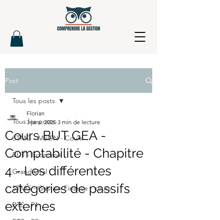
Post
Tous les posts
Florian
Tous les posts
3 janv. 2025
3 min de lecture
Cours BUT GEA -
STMG - MSGN - Cours
Comptabilité - Chapitre
BUT - Economie
4 - Les différentes
Grand Oral
catégories de passifs
STMG - Gestion Finance - cours
externes
BTS - P1