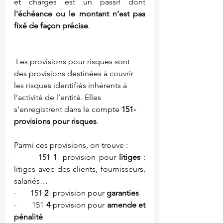
et charges est un passif dont 
l'échéance ou le montant n’est pas 
fixé de façon précise
.
 Les provisions pour risques sont 
des provisions destinées à couvrir 
les risques identifiés inhérents à 
l’activité de l’entité. Elles 
s’enregistrent dans le compte 
151-
provisions pour risques
.
Parmi ces provisions, on trouve :
-       151 
1
- provision pour 
litiges
 : 
litiges avec des clients, fournisseurs, 
salariés…
-       151 
2
- provision pour 
garanties 
-       151 
4
-provision pour 
amende et 
pénalité