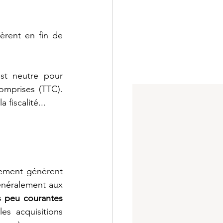
èrent en fin de 
t neutre pour 
omprises (TTC). 
 fiscalité...
ement génèrent 
néralement aux 
opérations peu courantes 
s acquisitions 