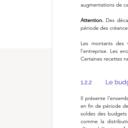
augmentations de capi
Attention.
 Des décal
période des créances 
Les montants des v
l’entreprise. Les e
Certaines recettes ne
1.2.2        Le 
Il présente l’ensem
en fin de période d
soldes des budgets 
comme la distributi