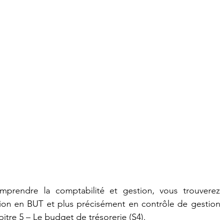
BTS GPME - Annales
BTS GPME -A1
STMG
DCG - UE6
Licence économie gestion
DCG -
APET - Annales
prendre la comptabilité et gestion, vous trouverez
ion en BUT et plus précisément en contrôle de gestion (
pitre 5 – Le budget de trésorerie (
S4).