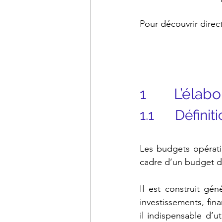
Pour découvrir direct
1       L’él
1.1      Défi
Les budgets opérati
cadre d’un budget de
Il est construit gé
investissements, fi
il indispensable d’uti