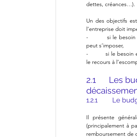
dettes, créances…).
Un des objectifs est 
l’entreprise doit im
-          si le bes
peut s’imposer,
-          si le beso
le recours à l’escomp
2.1      Les 
décaissemen
1.2.1        Le 
Il présente général
(principalement à pa
remboursement de cr