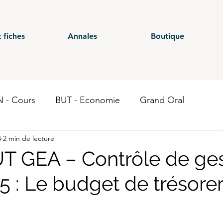
 fiches
Annales
Boutique
 - Cours
BUT - Economie
Grand Oral
4
2 min de lecture
ours
BTS - P1
BTS - P2
BTS - P3
BTS - E
T GEA – Contrôle de ges
5 : Le budget de trésorer
 CG - Annales
BUT - Droit fiscal
BTS - P6
ST
Economie
BTS CEJM
BUT - Contrôle de gestion