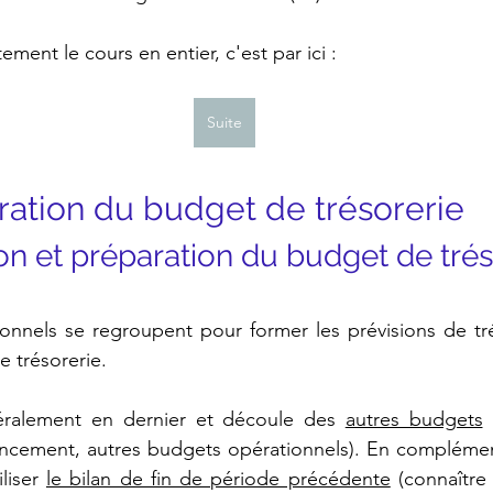
ement le cours en entier, c'est par ici :
Suite
aboration du budget de trésorerie
nition et préparation du budget de tré
onnels se regroupent pour former les prévisions de tré
 trésorerie.
néralement en dernier et découle des 
autres budgets
 
nancement, autres budgets opérationnels). En complémen
liser 
le bilan de fin de période précédente
 (connaître