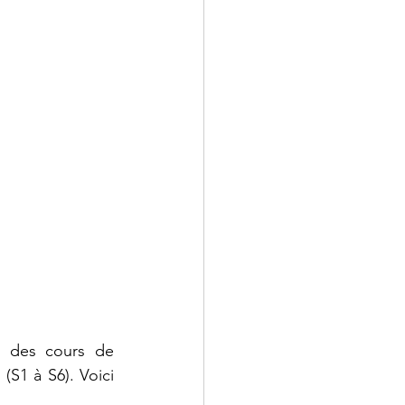
 - Droit
 Annales
 des cours de 
S1 à S6). Voici 