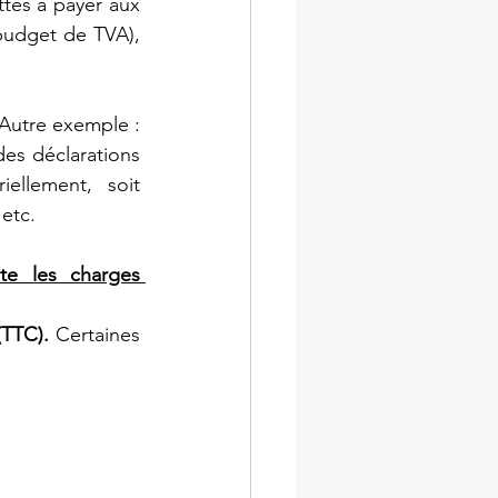
tes à payer aux 
 budget de TVA), 
Autre exemple : 
 des déclarations 
ellement, soit 
 etc.
e les charges 
TTC). 
Certaines 