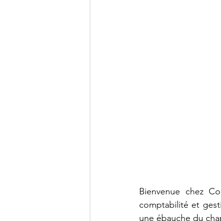
DCG - UE9
DCG - UE10
BTS CG - Mathématiques
Agrégation - Annales
C
Bienvenue chez Com
comptabilité et gest
une ébauche d
u cha