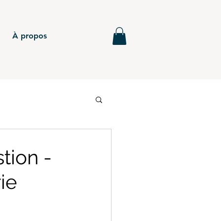
À propos
6
BTS - P5
tion -
ie
MG - Annales
BTS - P4