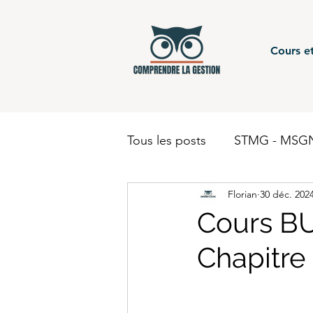
Cours et
Tous les posts
STMG - MSGN
Florian
30 déc. 202
STMG - Gestion Finance - c
Cours BU
Chapitre 
BUT - Comptabilité
BTS
BUT - Finance
STMG - 