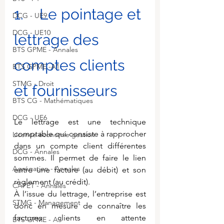
1.    Le pointage et 
DCG - UE9
DCG - UE10
lettrage des 
BTS GPME - Annales
comptes clients 
BTS GPME -A1
STMG - Droit
et fournisseurs
BTS CG - Mathématiques
DCG - UE6
Le lettrage est une technique 
comptable qui consiste à rapprocher 
Licence économie gestion
dans un compte client différentes 
DCG - Annales
sommes. Il permet de faire le lien 
Agrégation - Annales
entre une facture (au débit) et son 
règlement (au crédit).
CAPET - Annales
À l’issue du lettrage, l’entreprise est 
STMG - Management
donc en mesure de connaître les 
factures clients en attente 
BTS GPME - A3