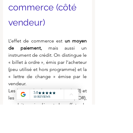
commerce (côté 
vendeur)
L’effet de commerce est 
un moyen 
de paiement,
 mais aussi un 
instrument de crédit. On distingue le 
« billet à ordre », émis par l’acheteur 
(peu utilisé et hors programme) et la 
« lettre de change » émise par le 
vendeur.
Les lettres de change relevé (LCR) et 
les billets à ordre relevé (BOR), 
produits qui relèvent des effets de 
commerce ont une tendance à la 
baisse relevée depuis 2000. Ils ne 
représentent plus que 1% en volume 