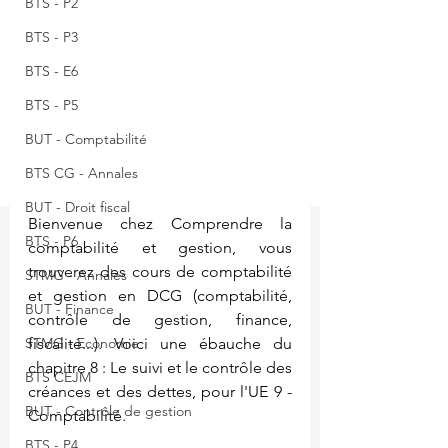
BTS - P2
BTS - P3
BTS - E6
BTS - P5
BUT - Comptabilité
BTS CG - Annales
BUT - Droit fiscal
Bienvenue chez Comprendre la 
BTS - P6
comptabilité et gestion, vous 
trouverez des cours de comptabilité 
STMG - Annales
et gestion en DCG (comptabilité, 
BUT - Finance
contrôle de gestion, finance, 
fiscalité...). Voici une ébauche du 
STMG - Economie
chapitre 8 : Le suivi et le contrôle des 
BTS CEJM
créances et des dettes, pour l'UE 9 - 
BUT - Contrôle de gestion
Comptabilité.
BTS - P4