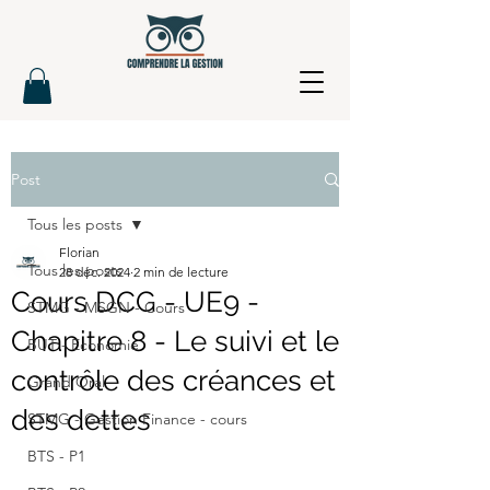
Post
Tous les posts
Florian
Tous les posts
28 déc. 2024
2 min de lecture
Cours DCG - UE9 -
STMG - MSGN - Cours
Chapitre 8 - Le suivi et le
BUT - Economie
contrôle des créances et
Grand Oral
des dettes
STMG - Gestion Finance - cours
BTS - P1