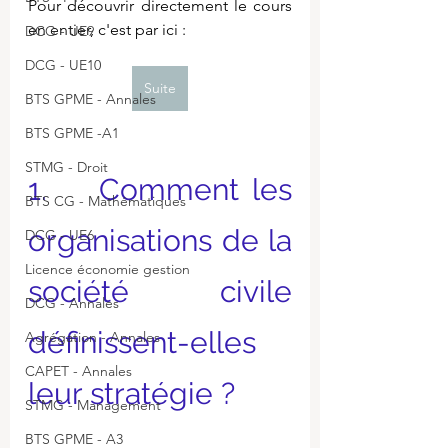
Pour découvrir directement le cours 
en entier, c'est par ici :
DCG - UE9
DCG - UE10
Suite
BTS GPME - Annales
BTS GPME -A1
STMG - Droit
1.    Comment les 
BTS CG - Mathématiques
organisations de la 
DCG - UE6
Licence économie gestion
société civile 
DCG - Annales
définissent-elles 
Agrégation - Annales
CAPET - Annales
leur stratégie ?
STMG - Management
BTS GPME - A3