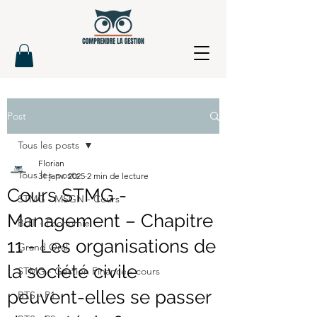
Post
Tous les posts
Florian
Tous les posts
31 janv. 2025
2 min de lecture
Cours STMG -
STMG - MSGN - Cours
Management – Chapitre
BUT - Economie
11 - Les organisations de
Grand Oral
la société civile
STMG - Gestion Finance - cours
peuvent-elles se passer
BTS - P1