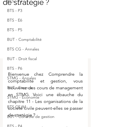
de stratégie ?
BTS - P2
BTS - P3
BTS - E6
BTS - P5
BUT - Comptabilité
BTS CG - Annales
BUT - Droit fiscal
BTS - P6
Bienvenue chez Comprendre la 
STMG - Annales
comptabilité et gestion, vous 
BUT - Finance
trouverez des cours de management 
en STMG. Voici une ébauche du 
STMG - Economie
chapitre 11 - Les organisations de la 
BTS CEJM
société civile peuvent-elles se passer 
de stratégie ?
BUT - Contrôle de gestion
BTS - P4