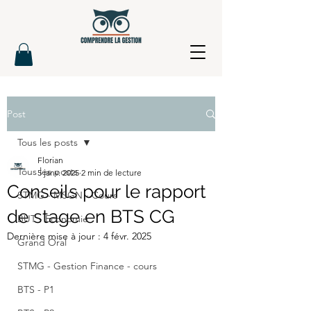
Post
Tous les posts
Florian
Tous les posts
5 janv. 2025
2 min de lecture
Conseils pour le rapport
STMG - MSGN - Cours
de stage en BTS CG
BUT - Economie
Dernière mise à jour :
4 févr. 2025
Grand Oral
STMG - Gestion Finance - cours
BTS - P1