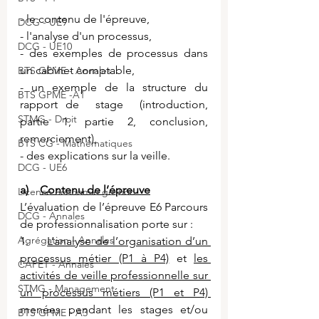
- le contenu de l'épreuve, 
DCG - UE9
- l'analyse d'un processus,
DCG - UE10
- des exemples de processus dans 
un cabinet comptable,
BTS GPME - Annales
- un exemple de la structure du 
BTS GPME -A1
rapport de  stage  (introduction, 
STMG - Droit
partie 1, partie 2, conclusion, 
remerciement),
BTS CG - Mathématiques
- des explications sur la veille.
DCG - UE6
a)    
Contenu de l’épreuve
Licence économie gestion
L’évaluation de l’épreuve E6 Parcours 
DCG - Annales
de professionnalisation porte sur :
Agrégation - Annales
1.     
L’analyse de l’organisation d’un 
processus métier (P1 à P4)
 et 
les 
CAPET - Annales
activités de veille professionnelle sur 
STMG - Management
un processus métiers (P1 et P4) 
menées pendant les stages et/ou 
BTS GPME - A3