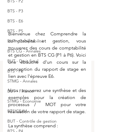
BTS - P2
BTS - P3
BTS - E6
BTS - P5
Bienvenue chez Comprendre la 
comptabilité et gestion, vous 
BUT - Comptabilité
trouverez des cours de comptabilité 
BTS CG - Annales
et gestion en BTS CG (P1 à P6). Voici 
BUT - Droit fiscal
une ébauche d'un cours sur la 
conception du rapport de stage en 
BTS - P6
lien avec l'épreuve E6.
STMG - Annales
Vous  trouverez une synthèse et des 
BUT - Finance
exemples pour la création de 
STMG - Economie
processus /  MOT pour votre 
BTS CEJM
réalisation de votre rapport de stage.
BUT - Contrôle de gestion
La synthèse comprend :
BTS - P4