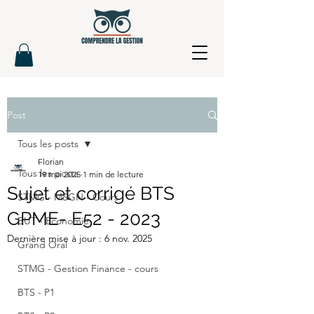
Post
Tous les posts
Florian
Tous les posts
19 mai 2025
1 min de lecture
Sujet et corrigé BTS
STMG - MSGN - Cours
GPME- E52 - 2023
BUT - Economie
Dernière mise à jour :
6 nov. 2025
Grand Oral
STMG - Gestion Finance - cours
BTS - P1