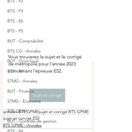
BTS - P2
BTS - P3
BTS - E6
BTS - P5
BUT - Comptabilité
BTS CG - Annales
Vous trouverez le sujet et le corrigé 
BUT - Droit fiscal
de métropole pour l'année 2023 
concernant l'épreuve E52.
BTS - P6
STMG - Annales
BUT - Finance
Sujet et corrigé
STMG - Economie
BTS CEJM
annales BTS GPME
sujet et corrigé BTS GPME
sujet et corrigé E52
BUT - Contrôle de gestion
BTS GPME - Annales
BTS - P4