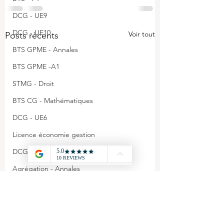
DCG - UE9
DCG - UE10
Voir tout
Posts récents
BTS GPME - Annales
BTS GPME -A1
STMG - Droit
BTS CG - Mathématiques
DCG - UE6
Licence économie gestion
DCG - Annales
Agrégation - Annales
CAPET - Annales
STMG - Management
BTS GPME - A3