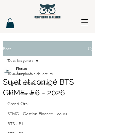
Post
Tous les posts
Florian
Tous les posts
20 mai
1 min de lecture
Sujet et corrigé BTS
STMG - MSGN - Cours
GPME- E6 - 2026
BUT - Economie
Grand Oral
STMG - Gestion Finance - cours
BTS - P1