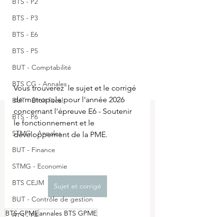
BTS - P2
BTS - P3
BTS - E6
BTS - P5
BUT - Comptabilité
BTS CG - Annales
Vous trouverez  le sujet et le corrigé 
de métropole pour l'année 2026 
BUT - Droit fiscal
concernant l'épreuve E6 - Soutenir 
BTS - P6
le fonctionnement et le 
STMG - Annales
développement de la PME.
BUT - Finance
STMG - Economie
BTS CEJM
Sujet et corrigé
BUT - Contrôle de gestion
BTS GPME
annales BTS GPME
BTS - P4