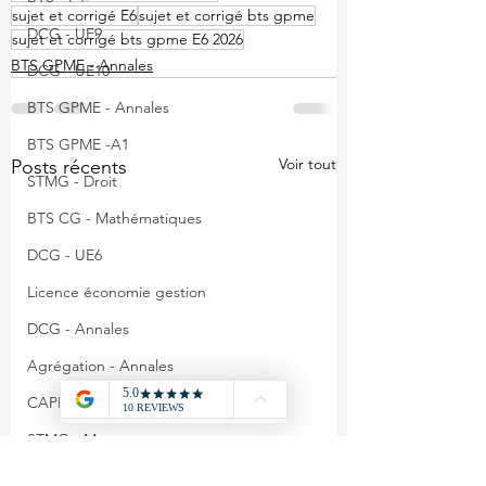
sujet et corrigé E6
sujet et corrigé bts gpme
DCG - UE9
sujet et corrigé bts gpme E6 2026
BTS GPME - Annales
DCG - UE10
BTS GPME - Annales
BTS GPME -A1
Voir tout
Posts récents
STMG - Droit
BTS CG - Mathématiques
DCG - UE6
Licence économie gestion
DCG - Annales
Agrégation - Annales
CAPET - Annales
STMG - Management
BTS GPME - A3