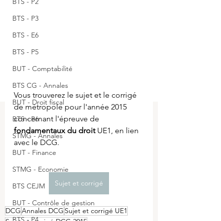
BTS - P2
BTS - P3
BTS - E6
BTS - P5
BUT - Comptabilité
BTS CG - Annales
Vous trouverez le sujet et le corrigé 
BUT - Droit fiscal
de métropole pour l'année 2015 
concernant l'épreuve de 
BTS - P6
fondamentaux du droit 
UE1, en lien 
STMG - Annales
avec le DCG.
BUT - Finance
STMG - Economie
Sujet et corrigé
BTS CEJM
BUT - Contrôle de gestion
DCG
Annales DCG
Sujet et corrigé UE1
BTS - P4