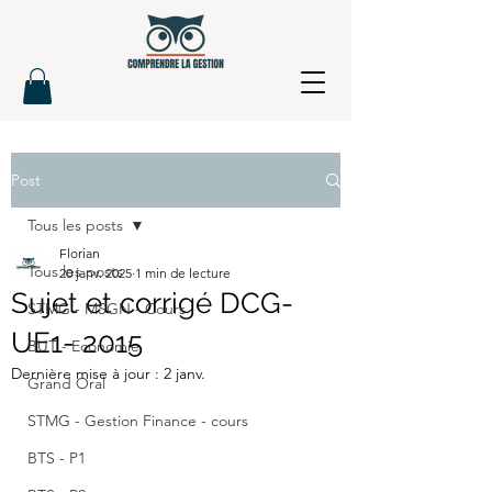
Post
Tous les posts
Florian
Tous les posts
20 janv. 2025
1 min de lecture
Sujet et corrigé DCG-
STMG - MSGN - Cours
UE1- 2015
BUT - Economie
Dernière mise à jour :
2 janv.
Grand Oral
STMG - Gestion Finance - cours
BTS - P1