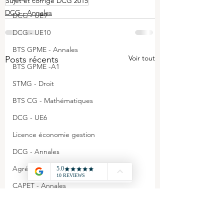
Sujet et corrigé DCG 2015
DCG - Annales
DCG - UE9
DCG - UE10
BTS GPME - Annales
Voir tout
Posts récents
BTS GPME -A1
STMG - Droit
BTS CG - Mathématiques
DCG - UE6
Licence économie gestion
DCG - Annales
Agrégation - Annales
CAPET - Annales
STMG - Management
BTS GPME - A3