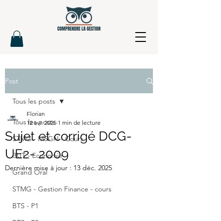
Post
Tous les posts
Florian
Tous les posts
12 avr. 2025
1 min de lecture
Sujet et corrigé DCG-
STMG - MSGN - Cours
UE2- 2009
BUT - Economie
Dernière mise à jour :
13 déc. 2025
Grand Oral
STMG - Gestion Finance - cours
BTS - P1