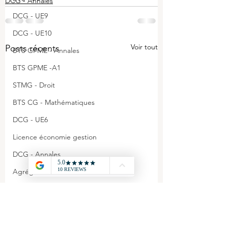
DCG - Annales
DCG - UE9
DCG - UE10
Voir tout
Posts récents
BTS GPME - Annales
BTS GPME -A1
STMG - Droit
BTS CG - Mathématiques
DCG - UE6
Licence économie gestion
DCG - Annales
Agrégation - Annales
CAPET - Annales
STMG - Management
BTS GPME - A3