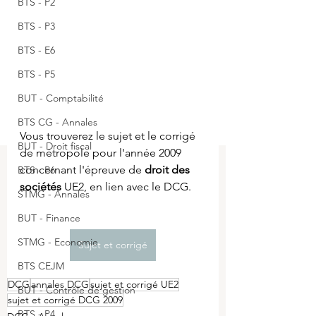
BTS - P2
BTS - P3
BTS - E6
BTS - P5
BUT - Comptabilité
BTS CG - Annales
Vous trouverez le sujet et le corrigé 
BUT - Droit fiscal
de métropole pour l'année 2009 
concernant l'épreuve de 
droit des 
BTS - P6
sociétés 
UE2, en lien avec le DCG.
STMG - Annales
BUT - Finance
STMG - Economie
Sujet et corrigé
BTS CEJM
DCG
annales DCG
sujet et corrigé UE2
BUT - Contrôle de gestion
sujet et corrigé DCG 2009
BTS - P4