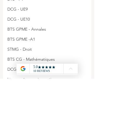
DCG - UE9
DCG - UE10
BTS GPME - Annales
BTS GPME -A1
STMG - Droit
BTS CG - Mathématiques
DCG - UE6
Licence économie gestion
DCG - Annales
Agrégation - Annales
Commentaires
CAPET - Annales
STMG - Management
Annales DCG- UE11-
Annales DCG- U
BTS GPME - A3
Rédigez un commentaire...