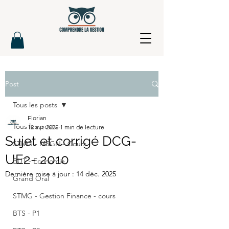
Post
Tous les posts
Florian
Tous les posts
12 avr. 2025
1 min de lecture
Sujet et corrigé DCG-
STMG - MSGN - Cours
UE2- 2010
BUT - Economie
Dernière mise à jour :
14 déc. 2025
Grand Oral
STMG - Gestion Finance - cours
BTS - P1