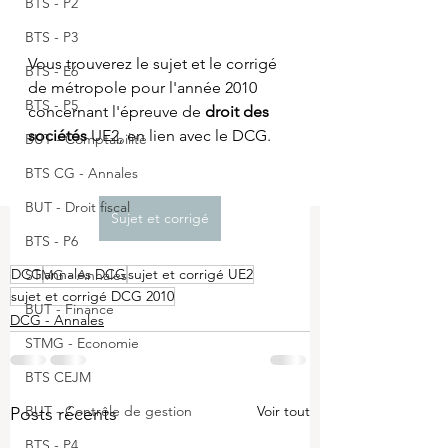
BTS - P2
BTS - P3
Vous trouverez le sujet et le corrigé 
BTS - E6
de métropole pour l'année 2010 
BTS - P5
concernant l'épreuve de 
droit des 
sociétés 
UE2, en lien avec le DCG.
BUT - Comptabilité
BTS CG - Annales
BUT - Droit fiscal
Sujet et corrigé
BTS - P6
DCG
annales DCG
sujet et corrigé UE2
STMG - Annales
sujet et corrigé DCG 2010
BUT - Finance
DCG - Annales
STMG - Economie
BTS CEJM
BUT - Contrôle de gestion
Voir tout
Posts récents
BTS - P4